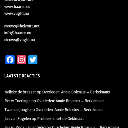
www.haaren.nu
www.vught.nu
nieuws@helvoirt.net
info@haaren.nu
nieuws@vught.nu
Fa
In
T
ce
st
wi
LAATSTE REACTIES
b
ag
tt
oo
ra
er
Nelleke de bresser
op
Overleden: Annie Bolenius – Berkelmans
k
m
Peter Tuerlings
op
Overleden: Annie Bolenius – Berkelmans
Twan de Jongh
op
Overleden: Annie Bolenius – Berkelmans
Jan van Engelen
op
Probleem met de Geldmaat
Jan en Roos van Engelen
op
Overleden: Annie Bolenius – Berkelmans