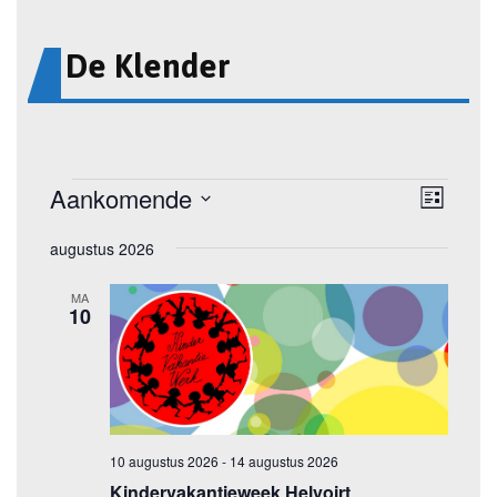
De Klender