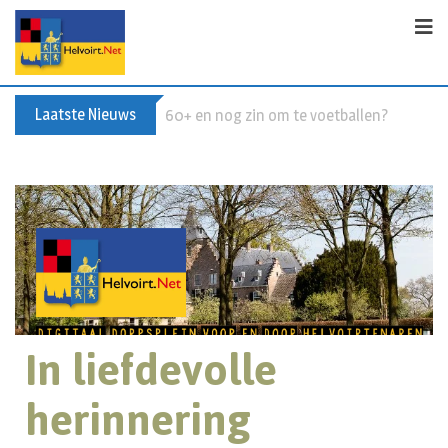
Laatste Nieuws
60+ en nog zin om te voetballen? Kom Wal
In liefdevolle
herinnering