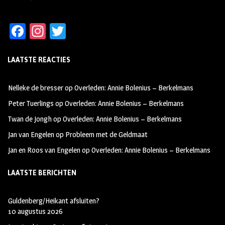
Fa
In
T
ce
st
wi
LAATSTE REACTIES
b
ag
tt
oo
ra
er
Nelleke de bresser
op
Overleden: Annie Bolenius – Berkelmans
k
m
Peter Tuerlings
op
Overleden: Annie Bolenius – Berkelmans
Twan de Jongh
op
Overleden: Annie Bolenius – Berkelmans
Jan van Engelen
op
Probleem met de Geldmaat
Jan en Roos van Engelen
op
Overleden: Annie Bolenius – Berkelmans
LAATSTE BERICHTEN
Guldenberg/Heikant afsluiten?
10 augustus 2026