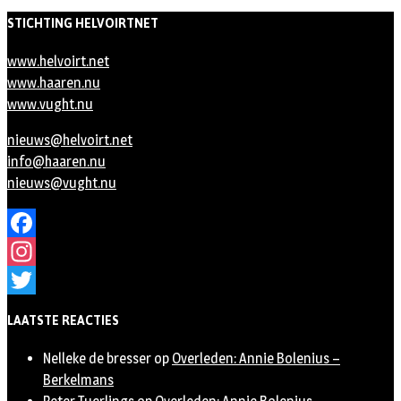
STICHTING HELVOIRTNET
www.helvoirt.net
www.haaren.nu
www.vught.nu
nieuws@helvoirt.net
info@haaren.nu
nieuws@vught.nu
Facebook
Instagram
Twitter
LAATSTE REACTIES
Nelleke de bresser
op
Overleden: Annie Bolenius –
Berkelmans