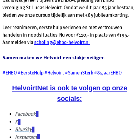
Dat is wat je leert tijdens de EHBO-opleiding van EHBO
vereniging St. Lucas Helvoirt. Omdat we dit jaar 85 jaar bestaan,
bieden we onze cursus tijdelijk aan met €85 jubileumkorting.
Leer reanimeren, eerste hulp verlenen en met vertrouwen
handelen in noodsituaties. Nu voor €110,- in plaats van €195,-
Aanmelden via
scholing@ehbo-helvoirt.nl
Samen maken we Helvoirt een stukje veiliger.
#EHBO #EersteHulp #Helvoirt #SamenSterk #85JaarEHBO
HelvoirtNet is ook te volgen op onze
socials:
Facebook
X
BlueSky
Instagram