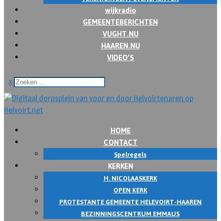
wijkradio
GEMEENTEBERICHTEN
VUGHT.NU
HAAREN.NU
VIDEO’S
x
HOME
CONTACT
Spelregels
KERKEN
H. NICOLAASKERK
OPEN KERK
PROTESTANTE GEMEENTE HELEVOIRT-HAAREN
BEZINNINGSCENTRUM EMMAUS