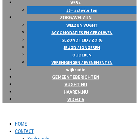
V55+
55+ activiteiten
ZORG/WELZIJN
WELZIJN VUGHT
ACCOMODATIES EN GEBOUWEN
GEZONDHEID / ZORG
JEUGD / JONGEREN
OUDEREN
VERENIGINGEN / EVENEMENTEN
wijkradio
GEMEENTEBERICHTEN
VUGHT.NU
HAAREN.NU
VIDEO’S
HOME
CONTACT
Spelregels