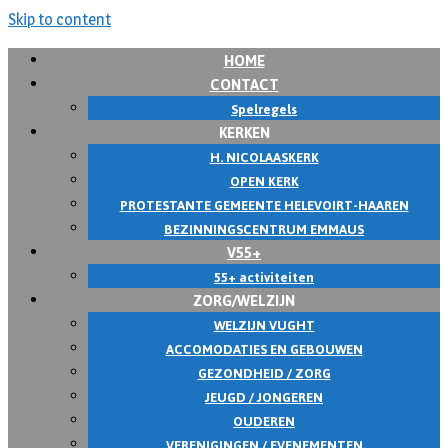
Skip to content
HOME
CONTACT
Spelregels
KERKEN
H. NICOLAASKERK
OPEN KERK
PROTESTANTE GEMEENTE HELEVOIRT-HAAREN
BEZINNINGSCENTRUM EMMAUS
V55+
55+ activiteiten
ZORG/WELZIJN
WELZIJN VUGHT
ACCOMODATIES EN GEBOUWEN
GEZONDHEID / ZORG
JEUGD / JONGEREN
OUDEREN
VERENIGINGEN / EVENEMENTEN