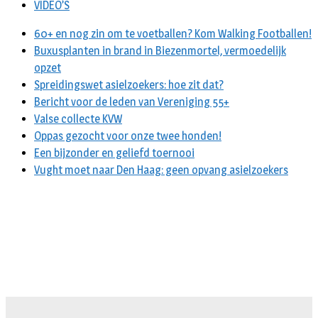
VIDEO’S
60+ en nog zin om te voetballen? Kom Walking Footballen!
Buxusplanten in brand in Biezenmortel, vermoedelijk
opzet
Spreidingswet asielzoekers: hoe zit dat?
Bericht voor de leden van Vereniging 55+
Valse collecte KVW
Oppas gezocht voor onze twee honden!
Een bijzonder en geliefd toernooi
Vught moet naar Den Haag: geen opvang asielzoekers