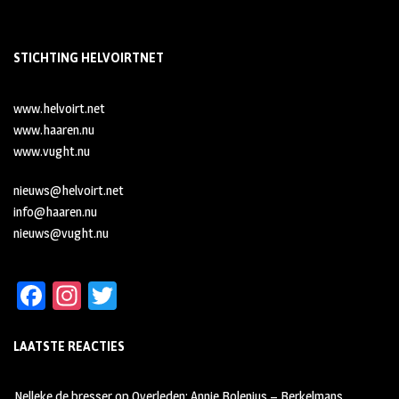
STICHTING HELVOIRTNET
www.helvoirt.net
www.haaren.nu
www.vught.nu
nieuws@helvoirt.net
info@haaren.nu
nieuws@vught.nu
Fa
In
T
ce
st
wi
LAATSTE REACTIES
b
ag
tt
oo
ra
er
Nelleke de bresser
op
Overleden: Annie Bolenius – Berkelmans