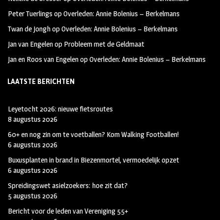
k
m
Peter Tuerlings
op
Overleden: Annie Bolenius – Berkelmans
Twan de Jongh
op
Overleden: Annie Bolenius – Berkelmans
Jan van Engelen
op
Probleem met de Geldmaat
Jan en Roos van Engelen
op
Overleden: Annie Bolenius – Berkelmans
LAATSTE BERICHTEN
Leyetocht 2026: nieuwe fietsroutes
8 augustus 2026
60+ en nog zin om te voetballen? Kom Walking Footballen!
6 augustus 2026
Buxusplanten in brand in Biezenmortel, vermoedelijk opzet
6 augustus 2026
Spreidingswet asielzoekers: hoe zit dat?
5 augustus 2026
Bericht voor de leden van Vereniging 55+