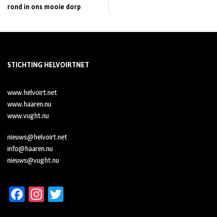
rond in ons mooie dorp
STICHTING HELVOIRTNET
www.helvoirt.net
www.haaren.nu
www.vught.nu
nieuws@helvoirt.net
info@haaren.nu
nieuws@vught.nu
Fa
In
T
ce
st
wi