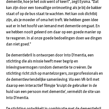
dementie, hoe je het ook went of keert”, zegt Eysma. “Dat
kan zijn door een toevallige ontmoeting als je bij de bakker
staat of op de bus staat te wachten. Het kan ook dichtbij
zijn, als je moeder of oma het treft. We hebben geen idee
wat er in het hoofd van iemand met dementie omgaat. En
we hebben nooit geleerd om daar op een goede manier op
te reageren. In al onze goede bedoelingen doen we dingen
dan niet goed.”
De dementiebril is ontworpen door Into D’mentia, een
stichting die als missie heeft meer begrip en
inlevingsvermogen rondom dementie te creëren. De
stichting richt zich op mantelzorgers, zorgprofessionals en
de dementievriendelijke samenleving. Via een VR-bril met
daarop een interactief filmpje ‘kruipt de gebruiker in de
huid van een persoon met dementie’, vermeldt de site van
Into D’mentia.
De stichting ontwikkelt in combinatie met de dementiebril