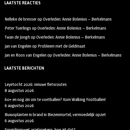
LAATSTE REACTIES
b
ag
tt
oo
ra
er
Nelleke de bresser
op
Overleden: Annie Bolenius – Berkelmans
k
m
Peter Tuerlings
op
Overleden: Annie Bolenius – Berkelmans
Twan de Jongh
op
Overleden: Annie Bolenius – Berkelmans
Jan van Engelen
op
Probleem met de Geldmaat
Jan en Roos van Engelen
op
Overleden: Annie Bolenius – Berkelmans
LAATSTE BERICHTEN
Leyetocht 2026: nieuwe fietsroutes
8 augustus 2026
60+ en nog zin om te voetballen? Kom Walking Footballen!
6 augustus 2026
Buxusplanten in brand in Biezenmortel, vermoedelijk opzet
6 augustus 2026
Spreidingswet asielzoekers: hoe zit dat?