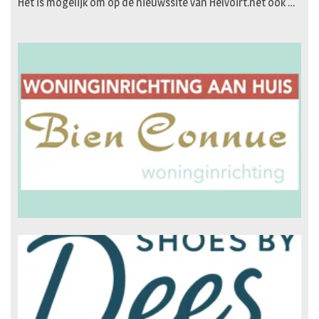
Het is mogelijk om op de nieuwssite van Helvoirt.net ook …