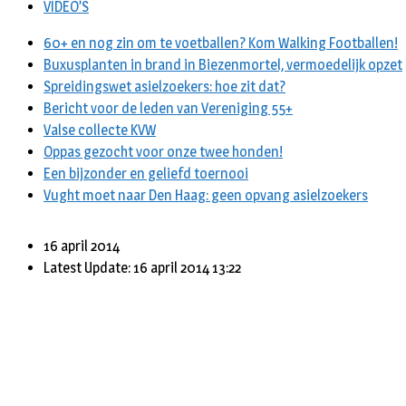
VIDEO’S
60+ en nog zin om te voetballen? Kom Walking Footballen!
Buxusplanten in brand in Biezenmortel, vermoedelijk opzet
Spreidingswet asielzoekers: hoe zit dat?
Bericht voor de leden van Vereniging 55+
Valse collecte KVW
Oppas gezocht voor onze twee honden!
Een bijzonder en geliefd toernooi
Vught moet naar Den Haag: geen opvang asielzoekers
16 april 2014
Latest Update: 16 april 2014 13:22