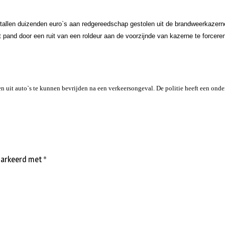
allen duizenden euro`s aan redgereedschap gestolen uit de brandweerkazerne 
t pand door een ruit van een roldeur aan de voorzijnde van kazerne te forcer
n uit auto`s te kunnen bevrijden na een verkeersongeval. De politie heeft een ond
emarkeerd met
*