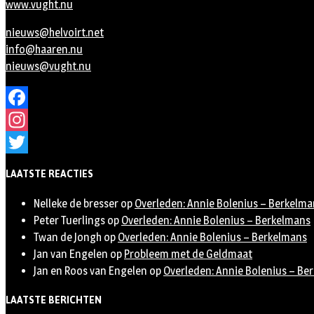
www.vught.nu
nieuws@helvoirt.net
info@haaren.nu
nieuws@vught.nu
Facebook
Instagram
Twitter
LAATSTE REACTIES
Nelleke de bresser
op
Overleden: Annie Bolenius – Berkelma
Peter Tuerlings
op
Overleden: Annie Bolenius – Berkelmans
Twan de Jongh
op
Overleden: Annie Bolenius – Berkelmans
Jan van Engelen
op
Probleem met de Geldmaat
Jan en Roos van Engelen
op
Overleden: Annie Bolenius – Be
LAATSTE BERICHTEN