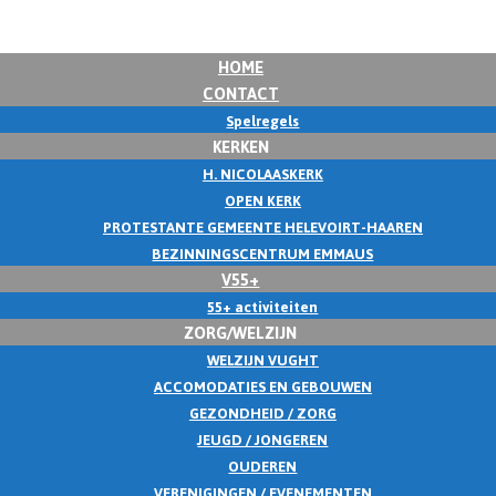
HOME
CONTACT
Spelregels
KERKEN
H. NICOLAASKERK
OPEN KERK
PROTESTANTE GEMEENTE HELEVOIRT-HAAREN
BEZINNINGSCENTRUM EMMAUS
V55+
55+ activiteiten
ZORG/WELZIJN
WELZIJN VUGHT
ACCOMODATIES EN GEBOUWEN
GEZONDHEID / ZORG
JEUGD / JONGEREN
OUDEREN
VERENIGINGEN / EVENEMENTEN