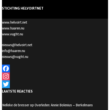
STICHTING HELVOIRTNET
www.helvoirt.net
www.haaren.nu
www.vught.nu
nieuws@helvoirt.net
info@haaren.nu
nieuws@vught.nu
F
a
I
LAATSTE REACTIES
c
n
T
e
s
w
Nelleke de bresser
op
Overleden: Annie Bolenius – Berkelmans
b
t
i