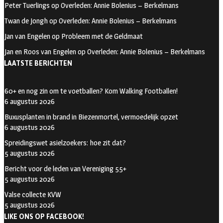
Peter Tuerlings
op
Overleden: Annie Bolenius – Berkelmans
o
a
t
Twan de Jongh
op
Overleden: Annie Bolenius – Berkelmans
o
g
t
Jan van Engelen
op
Probleem met de Geldmaat
k
r
e
Jan en Roos van Engelen
op
Overleden: Annie Bolenius – Berkelmans
a
r
LAATSTE BERICHTEN
m
60+ en nog zin om te voetballen? Kom Walking Footballen!
6 augustus 2026
Buxusplanten in brand in Biezenmortel, vermoedelijk opzet
6 augustus 2026
Spreidingswet asielzoekers: hoe zit dat?
5 augustus 2026
Bericht voor de leden van Vereniging 55+
5 augustus 2026
Valse collecte KVW
5 augustus 2026
LIKE ONS OP FACEBOOK!