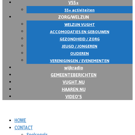
V55+
55+ activiteiten
ZORG/WELZIJN
WELZIJN VUGHT
ACCOMODATIES EN GEBOUWEN
GEZONDHEID / ZORG
JEUGD / JONGEREN
OUDEREN
VERENIGINGEN / EVENEMENTEN
wijkradio
GEMEENTEBERICHTEN
VUGHT.NU
HAAREN.NU
VIDEO’S
HOME
CONTACT
Spelregels