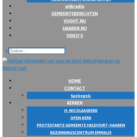
wijkradio
GEMEENTEBERICHTEN
VUGHT.NU
HAAREN.NU
VIDEO’S
x
HOME
CONTACT
Spelregels
KERKEN
H. NICOLAASKERK
OPEN KERK
PROTESTANTE GEMEENTE HELEVOIRT-HAAREN
BEZINNINGSCENTRUM EMMAUS