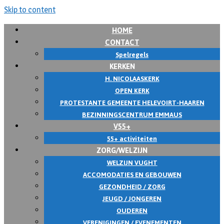
Skip to content
HOME
CONTACT
Spelregels
KERKEN
H. NICOLAASKERK
OPEN KERK
PROTESTANTE GEMEENTE HELEVOIRT-HAAREN
BEZINNINGSCENTRUM EMMAUS
V55+
55+ activiteiten
ZORG/WELZIJN
WELZIJN VUGHT
ACCOMODATIES EN GEBOUWEN
GEZONDHEID / ZORG
JEUGD / JONGEREN
OUDEREN
VERENIGINGEN / EVENEMENTEN