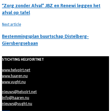
“Zorg zonder Afval” JBZ en Renewi leggen het
afval op tafel
Next article
Bestemmingsplan buurtschap Distelberg-
Giersbergsebaan
STICHTING HELVOIRTNET
www.helvoirt.net
www.haaren.nu
www.vught.nu
nieuws@helvoirt.net
info@haaren.nu
nieuws@vught.nu