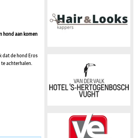
n
en hond aan komen
ek dat de hond Eros
 te achterhalen.