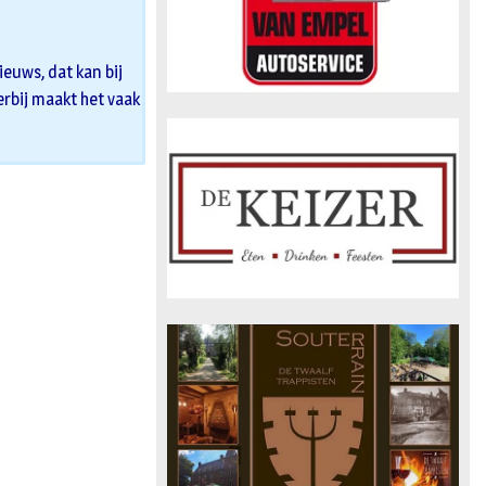
euws, dat kan bij
 erbij maakt het vaak