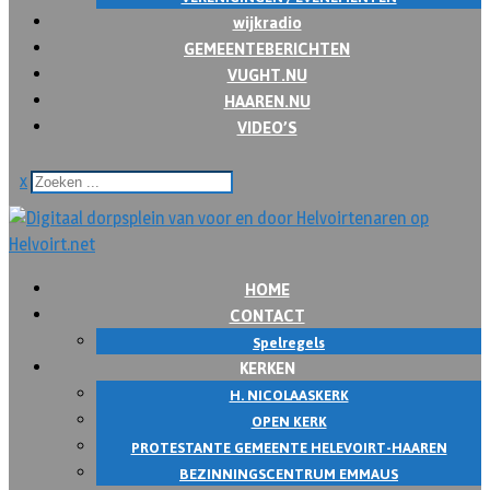
wijkradio
GEMEENTEBERICHTEN
VUGHT.NU
HAAREN.NU
VIDEO’S
x
HOME
CONTACT
Spelregels
KERKEN
H. NICOLAASKERK
OPEN KERK
PROTESTANTE GEMEENTE HELEVOIRT-HAAREN
BEZINNINGSCENTRUM EMMAUS