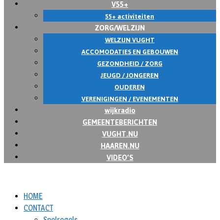
V55+
55+ activiteiten
ZORG/WELZIJN
WELZIJN VUGHT
ACCOMODATIES EN GEBOUWEN
GEZONDHEID / ZORG
JEUGD / JONGEREN
OUDEREN
VERENIGINGEN / EVENEMENTEN
wijkradio
GEMEENTEBERICHTEN
VUGHT.NU
HAAREN.NU
VIDEO’S
HOME
CONTACT
Spelregels