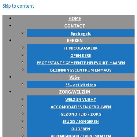
Skip to content
HOME
CONTACT
Spelregels
KERKEN
H. NICOLAASKERK
OPEN KERK
PROTESTANTE GEMEENTE HELEVOIRT-HAAREN
BEZINNINGSCENTRUM EMMAUS
V55+
55+ activiteiten
ZORG/WELZIJN
WELZIJN VUGHT
ACCOMODATIES EN GEBOUWEN
GEZONDHEID / ZORG
JEUGD / JONGEREN
OUDEREN
VERENIGINGEN / EVENEMENTEN