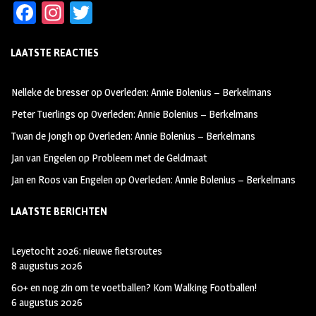
Fa
In
T
ce
st
wi
LAATSTE REACTIES
b
ag
tt
oo
ra
er
Nelleke de bresser
op
Overleden: Annie Bolenius – Berkelmans
k
m
Peter Tuerlings
op
Overleden: Annie Bolenius – Berkelmans
Twan de Jongh
op
Overleden: Annie Bolenius – Berkelmans
Jan van Engelen
op
Probleem met de Geldmaat
Jan en Roos van Engelen
op
Overleden: Annie Bolenius – Berkelmans
LAATSTE BERICHTEN
Leyetocht 2026: nieuwe fietsroutes
8 augustus 2026
60+ en nog zin om te voetballen? Kom Walking Footballen!
6 augustus 2026