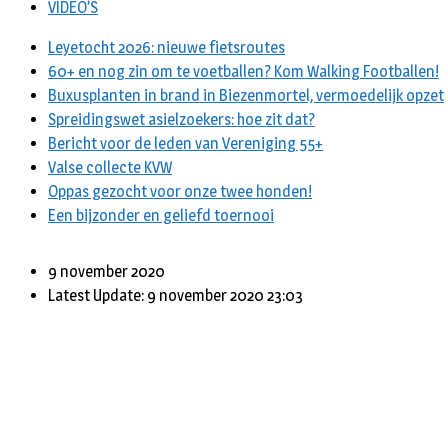
VIDEO’S
Leyetocht 2026: nieuwe fietsroutes
60+ en nog zin om te voetballen? Kom Walking Footballen!
Buxusplanten in brand in Biezenmortel, vermoedelijk opzet
Spreidingswet asielzoekers: hoe zit dat?
Bericht voor de leden van Vereniging 55+
Valse collecte KVW
Oppas gezocht voor onze twee honden!
Een bijzonder en geliefd toernooi
9 november 2020
Latest Update: 9 november 2020 23:03