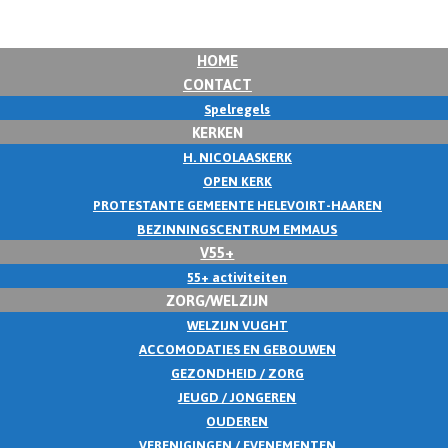
HOME
CONTACT
Spelregels
KERKEN
H. NICOLAASKERK
OPEN KERK
PROTESTANTE GEMEENTE HELEVOIRT-HAAREN
BEZINNINGSCENTRUM EMMAUS
V55+
55+ activiteiten
ZORG/WELZIJN
WELZIJN VUGHT
ACCOMODATIES EN GEBOUWEN
GEZONDHEID / ZORG
JEUGD / JONGEREN
OUDEREN
VERENIGINGEN / EVENEMENTEN