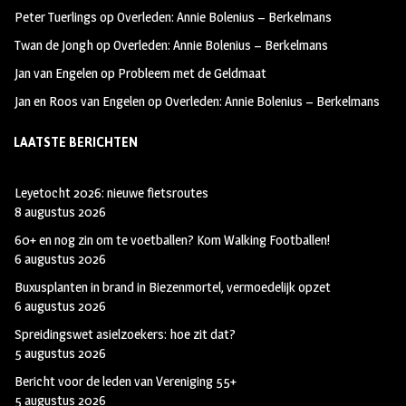
k
m
Peter Tuerlings
op
Overleden: Annie Bolenius – Berkelmans
Twan de Jongh
op
Overleden: Annie Bolenius – Berkelmans
Jan van Engelen
op
Probleem met de Geldmaat
Jan en Roos van Engelen
op
Overleden: Annie Bolenius – Berkelmans
LAATSTE BERICHTEN
Leyetocht 2026: nieuwe fietsroutes
8 augustus 2026
60+ en nog zin om te voetballen? Kom Walking Footballen!
6 augustus 2026
Buxusplanten in brand in Biezenmortel, vermoedelijk opzet
6 augustus 2026
Spreidingswet asielzoekers: hoe zit dat?
5 augustus 2026
Bericht voor de leden van Vereniging 55+
5 augustus 2026