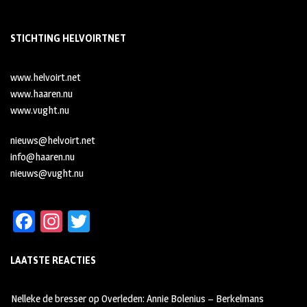
STICHTING HELVOIRTNET
www.helvoirt.net
www.haaren.nu
www.vught.nu
nieuws@helvoirt.net
info@haaren.nu
nieuws@vught.nu
Fa
In
T
ce
st
wi
LAATSTE REACTIES
b
ag
tt
oo
ra
er
Nelleke de bresser
op
Overleden: Annie Bolenius – Berkelmans