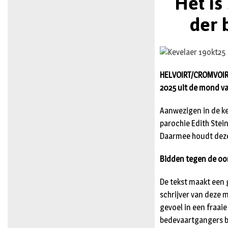
Het is
der 
HELVOIRT/CROMVOIRT/V
2025 uit de mond va
Aanwezigen in de ke
parochie Edith Stei
Daarmee houdt deze 
Bidden tegen de oo
De tekst maakt een g
schrijver van deze m
gevoel in een fraaie
bedevaartgangers bi