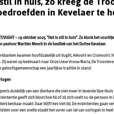
 stil in huis, zo kreeg de Tro
bedroefden in Kevelaer te h
UGHT – 19 oktober 2025. “Het is stil in huis”. Zo klonk het voorbij
n pastoor Martien Mesch in de basiliek van het Duitse Kevelaer.
rkbanken kwamen hoofdzakelijk uit Vught, Helvoirt en Cromvoirt. He
n. Zij waren op bedevaart naar Onze Lieve Vrouw Maria, De Trooster
geloofsgemeenschap een jaarlijkse traditie in stand.
rlogen
emis duidelijk van een dierbare die niet meer in levende lijve thuis
isintentie geeft zich bloot hoe hij of zij zich voelt nu de persoon in 
 kerk kenbaar maakt. Daar blijft het niet bij. De misintenties gaan ve
dden voor een snelle staakt het vuren van tal van oorlogen in heel