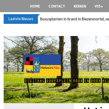
HOME
CONTACT
KERKEN
V55+
Laatste Nieuws
Buxusplanten in brand in Biezenmortel, v