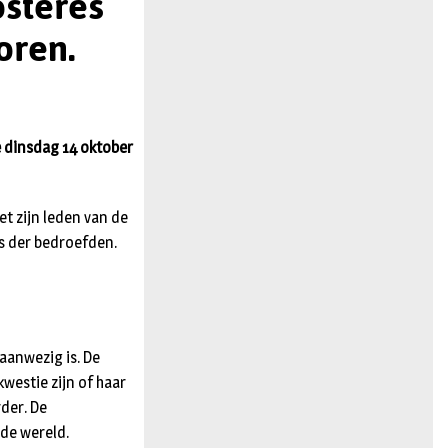
osteres
n
oren.
e dinsdag 14 oktober
t zijn leden van de
es der bedroefden.
 aanwezig is. De
kwestie zijn of haar
rder. De
 de wereld.