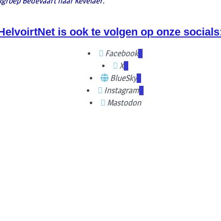
rkgroep Bedevaart naar Kevelaer.
HelvoirtNet is ook te volgen op onze socials
Facebook
X
BlueSky
Instagram
Mastodon