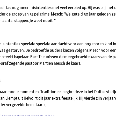
ch las nog meer misintenties met veel eerbied op. Hij was blij met
er de groep van 52 pelgrims. Mesch: ”Welgeteld 50 jaar geleden zett
n aantal stappen. Je weet nooit. “
misintenties speciale speciale aandacht voor een ongeboren kind in
was gestorven. De bedroefde ouders kiezen volgens Mesch voor een
o steekt kapelaan Bart Theunissen de meegebrachte kaars van de pa
 Vooraf zegende pastoor Martien Mesch de kaars.
haar mooie momenten. Traditioneel begint deze in het Duitse stadj
n Liempt uit Helvoirt dit jaar extra feestelijk. Hij vierde zijn verjaa
der vergezelde hem daarbij.