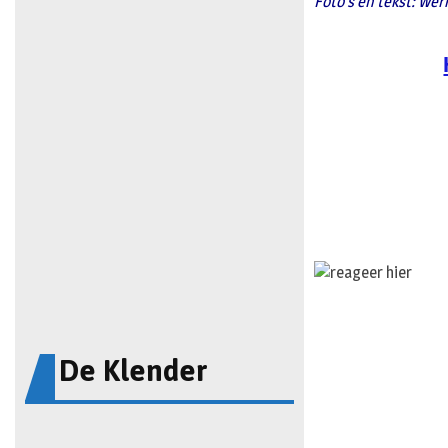
Foto’s en tekst: We
De Klender