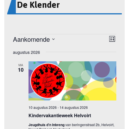
De Klender