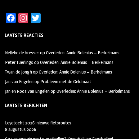
Fa
In
T
ce
st
wi
LAATSTE REACTIES
b
ag
tt
oo
ra
er
Nelleke de bresser
op
Overleden: Annie Bolenius – Berkelmans
k
m
Peter Tuerlings
op
Overleden: Annie Bolenius – Berkelmans
Twan de Jongh
op
Overleden: Annie Bolenius – Berkelmans
Jan van Engelen
op
Probleem met de Geldmaat
Jan en Roos van Engelen
op
Overleden: Annie Bolenius – Berkelmans
LAATSTE BERICHTEN
Leyetocht 2026: nieuwe fietsroutes
8 augustus 2026
60+ en nog zin om te voetballen? Kom Walking Footballen!