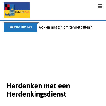
Laatste Nieuws
Buxusplanten in brand in Biezenmortel, v
Herdenken met een
Herdenkingsdienst