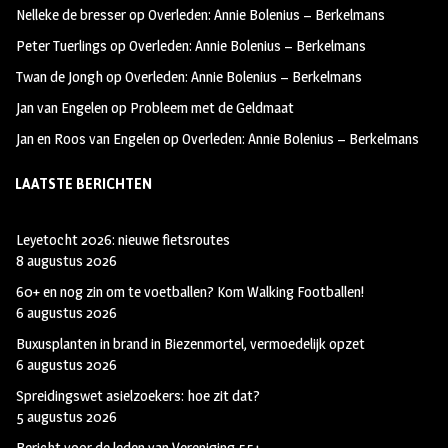
Nelleke de bresser
op
Overleden: Annie Bolenius – Berkelmans
k
m
Peter Tuerlings
op
Overleden: Annie Bolenius – Berkelmans
Twan de Jongh
op
Overleden: Annie Bolenius – Berkelmans
Jan van Engelen
op
Probleem met de Geldmaat
Jan en Roos van Engelen
op
Overleden: Annie Bolenius – Berkelmans
LAATSTE BERICHTEN
Leyetocht 2026: nieuwe fietsroutes
8 augustus 2026
60+ en nog zin om te voetballen? Kom Walking Footballen!
6 augustus 2026
Buxusplanten in brand in Biezenmortel, vermoedelijk opzet
6 augustus 2026
Spreidingswet asielzoekers: hoe zit dat?
5 augustus 2026
Bericht voor de leden van Vereniging 55+