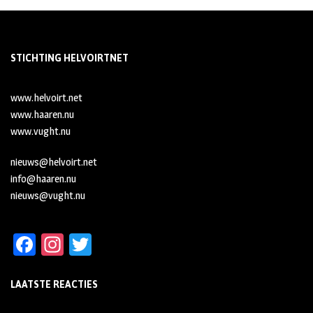
STICHTING HELVOIRTNET
www.helvoirt.net
www.haaren.nu
www.vught.nu
nieuws@helvoirt.net
info@haaren.nu
nieuws@vught.nu
Fa
In
T
ce
st
wi
LAATSTE REACTIES
b
ag
tt
oo
ra
er