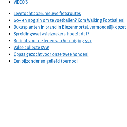
VIDEO’S
Leyetocht 2026: nieuwe fietsroutes
60+ en nog zin om te voetballen? Kom Walking Footballen!
Buxusplanten in brand in Biezenmortel, vermoedelijk opzet
Spreidingswet asielzoekers: hoe zit dat?
Bericht voor de leden van Vereniging 55+
Valse collecte KVW
Oppas gezocht voor onze twee honden!
Een bijzonder en geliefd toernooi