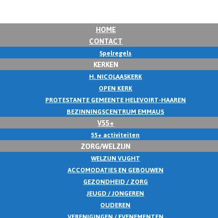
HOME
CONTACT
Spelregels
KERKEN
H. NICOLAASKERK
OPEN KERK
PROTESTANTE GEMEENTE HELEVOIRT-HAAREN
BEZINNINGSCENTRUM EMMAUS
V55+
55+ activiteiten
ZORG/WELZIJN
WELZIJN VUGHT
ACCOMODATIES EN GEBOUWEN
GEZONDHEID / ZORG
JEUGD / JONGEREN
OUDEREN
VERENIGINGEN / EVENEMENTEN