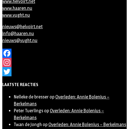
www.helvoirt.net
www.haaren.nu
www.vught.nu
nieuws@helvoirt.net
info@haaren.nu
nieuws@vught.nu
Facebook
Instagram
Twitter
LAATSTE REACTIES
Nelleke de bresser
op
Overleden: Annie Bolenius –
Berkelmans
Peter Tuerlings
op
Overleden: Annie Bolenius –
Berkelmans
Twan de Jongh
op
Overleden: Annie Bolenius – Berkelmans