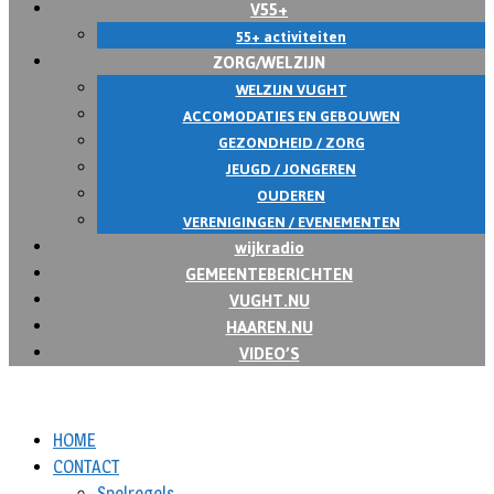
V55+
55+ activiteiten
ZORG/WELZIJN
WELZIJN VUGHT
ACCOMODATIES EN GEBOUWEN
GEZONDHEID / ZORG
JEUGD / JONGEREN
OUDEREN
VERENIGINGEN / EVENEMENTEN
wijkradio
GEMEENTEBERICHTEN
VUGHT.NU
HAAREN.NU
VIDEO’S
HOME
CONTACT
Spelregels