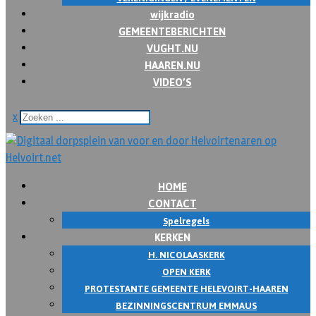
wijkradio
GEMEENTEBERICHTEN
VUGHT.NU
HAAREN.NU
VIDEO’S
x
HOME
CONTACT
Spelregels
KERKEN
H. NICOLAASKERK
OPEN KERK
PROTESTANTE GEMEENTE HELEVOIRT-HAAREN
BEZINNINGSCENTRUM EMMAUS