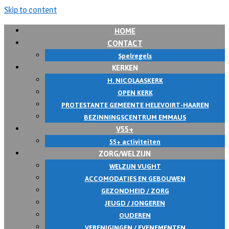
Skip to content
HOME
CONTACT
Spelregels
KERKEN
H. NICOLAASKERK
OPEN KERK
PROTESTANTE GEMEENTE HELEVOIRT-HAAREN
BEZINNINGSCENTRUM EMMAUS
V55+
55+ activiteiten
ZORG/WELZIJN
WELZIJN VUGHT
ACCOMODATIES EN GEBOUWEN
GEZONDHEID / ZORG
JEUGD / JONGEREN
OUDEREN
VERENIGINGEN / EVENEMENTEN