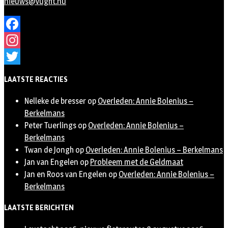
nieuws@vught.nu
Facebook
Instagram
Twitter
LAATSTE REACTIES
Nelleke de bresser
op
Overleden: Annie Bolenius –
Berkelmans
Peter Tuerlings
op
Overleden: Annie Bolenius –
Berkelmans
Twan de Jongh
op
Overleden: Annie Bolenius – Berkelmans
Jan van Engelen
op
Probleem met de Geldmaat
Jan en Roos van Engelen
op
Overleden: Annie Bolenius –
Berkelmans
LAATSTE BERICHTEN