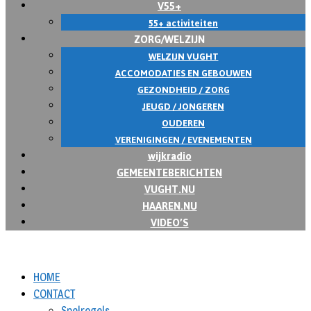
V55+
55+ activiteiten
ZORG/WELZIJN
WELZIJN VUGHT
ACCOMODATIES EN GEBOUWEN
GEZONDHEID / ZORG
JEUGD / JONGEREN
OUDEREN
VERENIGINGEN / EVENEMENTEN
wijkradio
GEMEENTEBERICHTEN
VUGHT.NU
HAAREN.NU
VIDEO’S
HOME
CONTACT
Spelregels