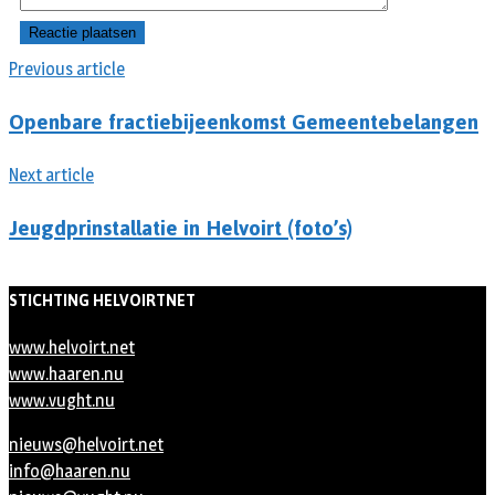
Previous article
Openbare fractiebijeenkomst Gemeentebelangen
Next article
Jeugdprinstallatie in Helvoirt (foto’s)
STICHTING HELVOIRTNET
www.helvoirt.net
www.haaren.nu
www.vught.nu
nieuws@helvoirt.net
info@haaren.nu