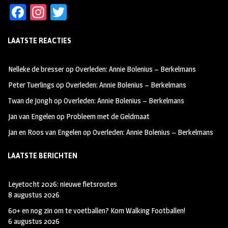
Fa
In
T
ce
st
wi
LAATSTE REACTIES
b
ag
tt
oo
ra
er
Nelleke de bresser
op
Overleden: Annie Bolenius – Berkelmans
k
m
Peter Tuerlings
op
Overleden: Annie Bolenius – Berkelmans
Twan de Jongh
op
Overleden: Annie Bolenius – Berkelmans
Jan van Engelen
op
Probleem met de Geldmaat
Jan en Roos van Engelen
op
Overleden: Annie Bolenius – Berkelmans
LAATSTE BERICHTEN
Leyetocht 2026: nieuwe fietsroutes
8 augustus 2026
60+ en nog zin om te voetballen? Kom Walking Footballen!
6 augustus 2026