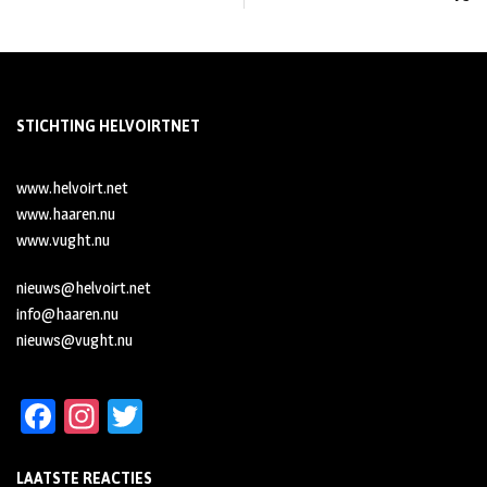
STICHTING HELVOIRTNET
www.helvoirt.net
www.haaren.nu
www.vught.nu
nieuws@helvoirt.net
info@haaren.nu
nieuws@vught.nu
Fa
In
T
ce
st
wi
LAATSTE REACTIES
b
ag
tt