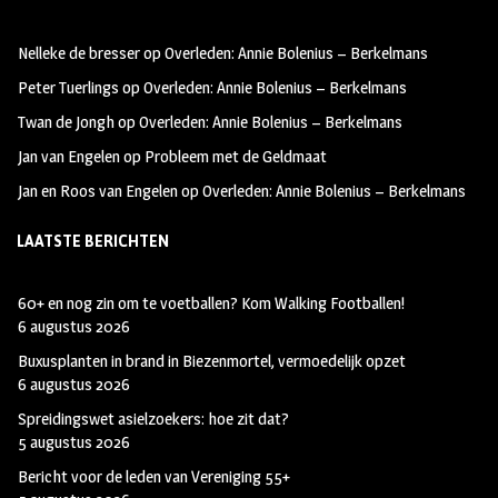
oo
ra
er
Nelleke de bresser
op
Overleden: Annie Bolenius – Berkelmans
k
m
Peter Tuerlings
op
Overleden: Annie Bolenius – Berkelmans
Twan de Jongh
op
Overleden: Annie Bolenius – Berkelmans
Jan van Engelen
op
Probleem met de Geldmaat
Jan en Roos van Engelen
op
Overleden: Annie Bolenius – Berkelmans
LAATSTE BERICHTEN
60+ en nog zin om te voetballen? Kom Walking Footballen!
6 augustus 2026
Buxusplanten in brand in Biezenmortel, vermoedelijk opzet
6 augustus 2026
Spreidingswet asielzoekers: hoe zit dat?
5 augustus 2026
Bericht voor de leden van Vereniging 55+