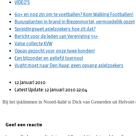
VIDEO’S
60+ en nog zin om te voetballen? Kom Walking Footballen!
Buxusplanten in brand in Biezenmortel, vermoedelijk opzet
Spreidingswet asielzoekers: hoe zit dat?
Bericht voor de leden van Vereniging 55+
Valse collecte KVW
Oppas gezocht voor onze twee honden!
Een bijzonder en geliefd toernooi
Vught moet naar Den Haag: geen opvang asielzoekers
12 januari 2010
Latest Update: 12 januari 2010 22:04
Bij het ijsklimmen in Noord-Italië is Dick van Gemerden uit Helvoi
Geef een reactie