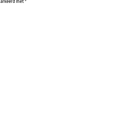
emarkeerd met
*