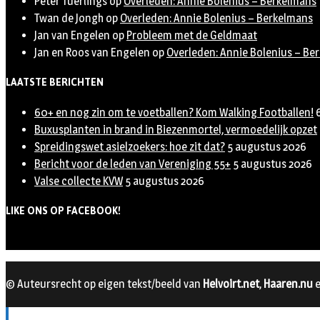
Peter Tuerlings
op
Overleden: Annie Bolenius – Berkelmans
Twan de Jongh
op
Overleden: Annie Bolenius – Berkelmans
Jan van Engelen
op
Probleem met de Geldmaat
Jan en Roos van Engelen
op
Overleden: Annie Bolenius – Be
LAATSTE BERICHTEN
60+ en nog zin om te voetballen? Kom Walking Footballen!
Buxusplanten in brand in Biezenmortel, vermoedelijk opzet
Spreidingswet asielzoekers: hoe zit dat?
5 augustus 2026
Bericht voor de leden van Vereniging 55+
5 augustus 2026
Valse collecte KVW
5 augustus 2026
LIKE ONS OP FACEBOOK!
© Auteursrecht op eigen tekst/beeld van
Helvoirt.net
,
Haaren.nu