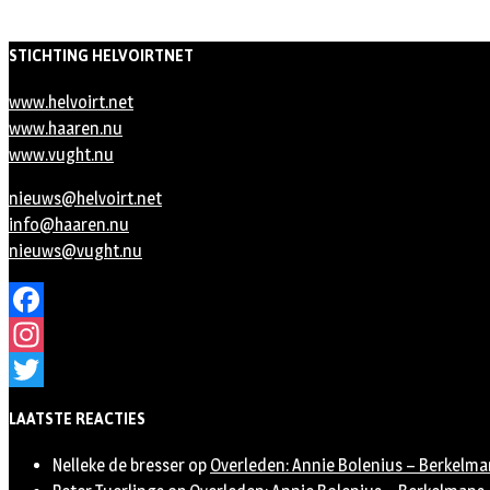
STICHTING HELVOIRTNET
www.helvoirt.net
www.haaren.nu
www.vught.nu
nieuws@helvoirt.net
info@haaren.nu
nieuws@vught.nu
Facebook
Instagram
Twitter
LAATSTE REACTIES
Nelleke de bresser
op
Overleden: Annie Bolenius – Berkelma