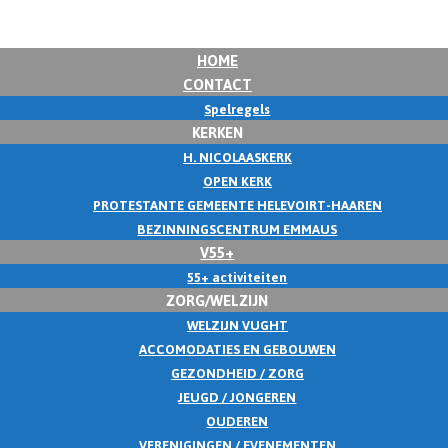
HOME
CONTACT
Spelregels
KERKEN
H. NICOLAASKERK
OPEN KERK
PROTESTANTE GEMEENTE HELEVOIRT-HAAREN
BEZINNINGSCENTRUM EMMAUS
V55+
55+ activiteiten
ZORG/WELZIJN
WELZIJN VUGHT
ACCOMODATIES EN GEBOUWEN
GEZONDHEID / ZORG
JEUGD / JONGEREN
OUDEREN
VERENIGINGEN / EVENEMENTEN