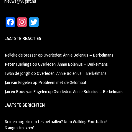
nieuws@vught.nu
Fa
In
T
ce
st
wi
LAATSTE REACTIES
b
ag
tt
oo
ra
er
Nelleke de bresser
op
Overleden: Annie Bolenius – Berkelmans
k
m
Peter Tuerlings
op
Overleden: Annie Bolenius – Berkelmans
Twan de Jongh
op
Overleden: Annie Bolenius – Berkelmans
Jan van Engelen
op
Probleem met de Geldmaat
Jan en Roos van Engelen
op
Overleden: Annie Bolenius – Berkelmans
LAATSTE BERICHTEN
60+ en nog zin om te voetballen? Kom Walking Footballen!
6 augustus 2026