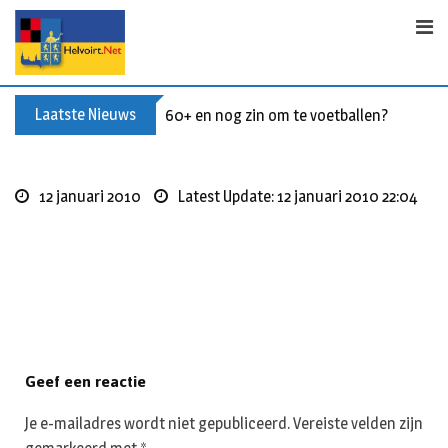
S
k
i
p
t
Laatste Nieuws
60+ en nog zin om te voetballen? Kom Wal
o
c
o
12 januari 2010
Latest Update: 12 januari 2010 22:04
n
t
e
n
t
Geef een reactie
Je e-mailadres wordt niet gepubliceerd.
Vereiste velden zijn