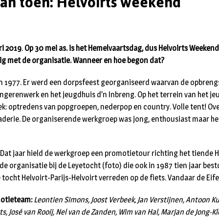
van toen: Helvoirts weekend
ri 2019
.
Op 30 mei as. is het Hemelvaartsdag, dus Helvoirts Weekend
ig met de organisatie. Wanneer en hoe begon dat?
 in 1977. Er werd een dorpsfeest georganiseerd waarvan de opbren
ongerenwerk en het jeugdhuis d’n Inbreng. Op het terrein van het 
k: optredens van popgroepen, nederpop en country. Volle tent! Ov
derie. De organiserende werkgroep was jong, enthousiast maar he
 Dat jaar hield de werkgroep een promotietour richting het tiende H
 organisatie bij de Leyetocht (foto) die ook in 1987 tien jaar best
 tocht Helvoirt-Parijs-Helvoirt verreden op de fiets. Vandaar de Eif
motieteam:
Leontien Simons, Joost Verbeek, Jan Verstijnen, Antoon Ku
, José van Rooij, Nel van de Zanden, Wim van Hal, Marjan de Jong-Kl