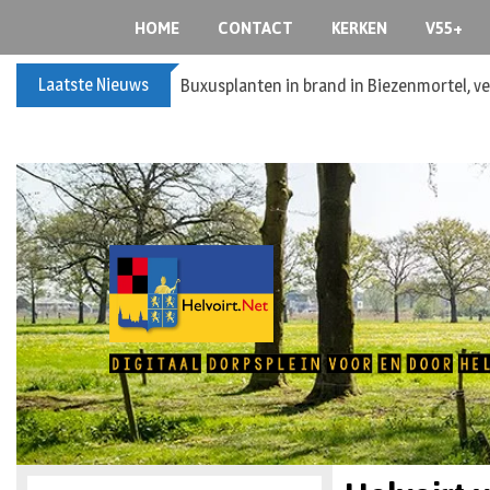
HOME
CONTACT
KERKEN
V55+
Laatste Nieuws
Spreidingswet asielzoekers: hoe zit dat?