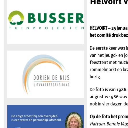
Helvoirt 
HELVOIRT – 25 janua
het comité druk bez
De eerste keer was
van het jeugd- en j
feesttent met muzie
rommelmarkt en bra
bezig.
De foto is van 1986.
augustus 1986 was de
ook in vier dagen de
Op de foto het pro
Hattum, Bennie Vugts