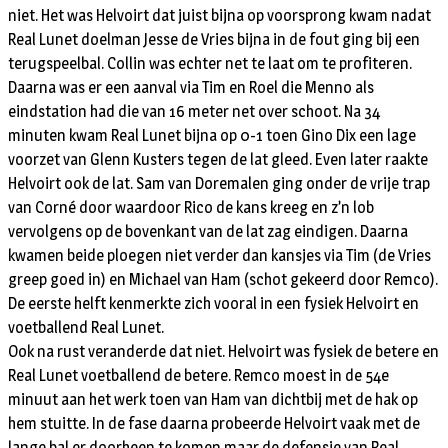
niet. Het was Helvoirt dat juist bijna op voorsprong kwam nadat
Real Lunet doelman Jesse de Vries bijna in de fout ging bij een
terugspeelbal. Collin was echter net te laat om te profiteren.
Daarna was er een aanval via Tim en Roel die Menno als
eindstation had die van 16 meter net over schoot. Na 34
minuten kwam Real Lunet bijna op 0-1 toen Gino Dix een lage
voorzet van Glenn Kusters tegen de lat gleed. Even later raakte
Helvoirt ook de lat. Sam van Doremalen ging onder de vrije trap
van Corné door waardoor Rico de kans kreeg en z’n lob
vervolgens op de bovenkant van de lat zag eindigen. Daarna
kwamen beide ploegen niet verder dan kansjes via Tim (de Vries
greep goed in) en Michael van Ham (schot gekeerd door Remco).
De eerste helft kenmerkte zich vooral in een fysiek Helvoirt en
voetballend Real Lunet.
Ook na rust veranderde dat niet. Helvoirt was fysiek de betere en
Real Lunet voetballend de betere. Remco moest in de 54e
minuut aan het werk toen van Ham van dichtbij met de hak op
hem stuitte. In de fase daarna probeerde Helvoirt vaak met de
lange bal er doorheen te komen maar de defensie van Real