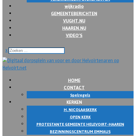
wijkradio
GEMEENTEBERICHTEN
VUGHT.NU
HAAREN.NU
VIDEO’S
x
HOME
CONTACT
Spelregels
KERKEN
H. NICOLAASKERK
OPEN KERK
PROTESTANTE GEMEENTE HELEVOIRT-HAAREN
BEZINNINGSCENTRUM EMMAUS