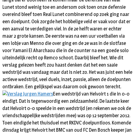
Lunet stond weinig toe en andersom ook toen onze defensie
overeind bleef toen Real Lunet combinerend op zoek ging naar
een doelpunt. Ook zorgde het hobbelige veld er vaak voor dat er
een aanval te verdedigen viel. In de 2e helft waren er echter
maar 2 grote kansen. De eerste was na een uur voetballen via
een lobje van Menno die over ging en de 2e was in de slotfase
voor Yamani El Aharchaou die in de counter na een goede solo
uiteindelijk recht op Remco schoot. Daarbij bleef het. Wie dit
verslag gelezen heeft zou haast denken dat het een saaie
wedstrijd was vandaag maar dat is niet zo. Het was juist een hele
actieve wedstrijd, veel duels, inzet, passie, alleen de doelpunten
ontbraken. Een gelijkspel was daarom ook gewoon terecht.
Een wedstrijd van Helvoirt 1 die in 0-0
eindigt. Dat is tegenwoordig een zeldzaamheid. De laatste keer
dat Helvoirt 0-0 speelde in een wedstrijd (en rekenen we ook de
vriendschappelijke wedstrijden mee) was op 12 september 2012.
Toen eindigde het thuisduel met RKDVC doelpuntloos. Komende
dinsdag krijgt Helvoirt het BMC van oud FC Den Bosch keeper Jan