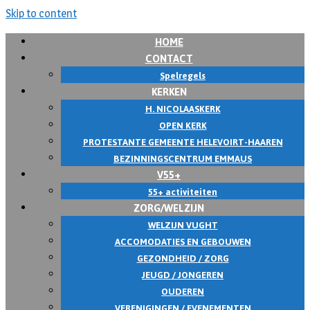
Skip to content
HOME
CONTACT
Spelregels
KERKEN
H. NICOLAASKERK
OPEN KERK
PROTESTANTE GEMEENTE HELEVOIRT-HAAREN
BEZINNINGSCENTRUM EMMAUS
V55+
55+ activiteiten
ZORG/WELZIJN
WELZIJN VUGHT
ACCOMODATIES EN GEBOUWEN
GEZONDHEID / ZORG
JEUGD / JONGEREN
OUDEREN
VERENIGINGEN / EVENEMENTEN