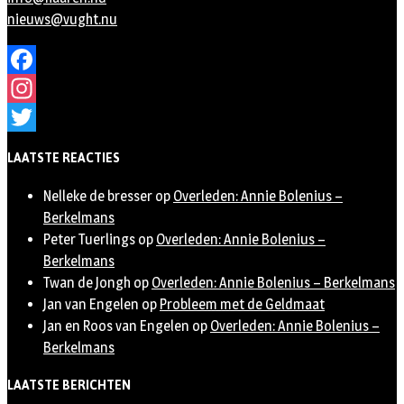
nieuws@vught.nu
Facebook
Instagram
Twitter
LAATSTE REACTIES
Nelleke de bresser
op
Overleden: Annie Bolenius –
Berkelmans
Peter Tuerlings
op
Overleden: Annie Bolenius –
Berkelmans
Twan de Jongh
op
Overleden: Annie Bolenius – Berkelmans
Jan van Engelen
op
Probleem met de Geldmaat
Jan en Roos van Engelen
op
Overleden: Annie Bolenius –
Berkelmans
LAATSTE BERICHTEN