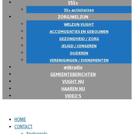
V55+
55+ activiteiten
ZORG/WELZIJN
WELZIJN VUGHT
ACCOMODATIES EN GEBOUWEN
GEZONDHEID / ZORG
JEUGD / JONGEREN
OUDEREN
VERENIGINGEN / EVENEMENTEN
wijkradio
GEMEENTEBERICHTEN
VUGHT.NU
HAAREN.NU
VIDEO’S
HOME
CONTACT
Spelregels