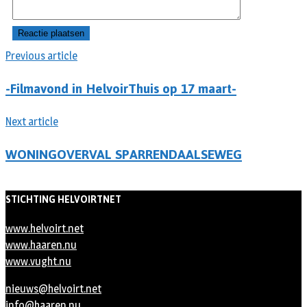
Previous article
-Filmavond in HelvoirThuis op 17 maart-
Next article
WONINGOVERVAL SPARRENDAALSEWEG
STICHTING HELVOIRTNET
www.helvoirt.net
www.haaren.nu
www.vught.nu
nieuws@helvoirt.net
info@haaren.nu