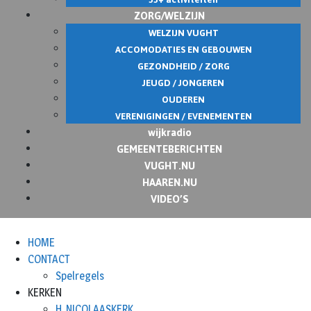
ZORG/WELZIJN
WELZIJN VUGHT
ACCOMODATIES EN GEBOUWEN
GEZONDHEID / ZORG
JEUGD / JONGEREN
OUDEREN
VERENIGINGEN / EVENEMENTEN
wijkradio
GEMEENTEBERICHTEN
VUGHT.NU
HAAREN.NU
VIDEO’S
HOME
CONTACT
Spelregels
KERKEN
H. NICOLAASKERK