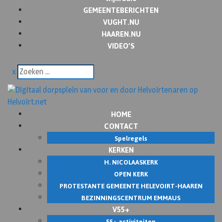
GEMEENTEBERICHTEN
VUGHT.NU
HAAREN.NU
VIDEO’S
x
HOME
CONTACT
Spelregels
KERKEN
H. NICOLAASKERK
OPEN KERK
PROTESTANTE GEMEENTE HELEVOIRT-HAAREN
BEZINNINGSCENTRUM EMMAUS
V55+
55+ activiteiten