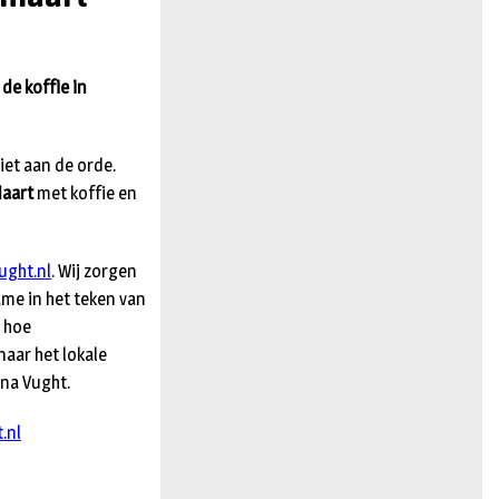
n
de koffie in
iet aan de orde.
Maart
met koffie en
ght.nl
. Wij zorgen
ame in het teken van
n hoe
aar het lokale
rna Vught.
.nl