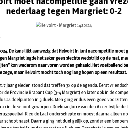
oirt moet nacompetitie gaan vrez
nederlaag tegen Margriet: 0-2
s
2024. De kans lijkt aanwezig dat Helvoirt in juni nacompetitie moet
Tegen Margriet legde het zeker geen slechte wedstrijd op de mat, ma
bijten’’ kon wederom naar voren worden gehaald. Het voetballend b
e zege, maar Helvoirt mocht toch nog lang hopen op een resultaat.
. 7 jaar geleden stond dat treffen 3x op de agenda. Eerst vriendsch
or de Provincie Brabant Cup (3-4 Margriet) en later ook in de competi
dus 24 doelpunten in 3 duels. Men ging er dus even goed voorzitten.
 1-0 in de schoot geworpen. Doelman Jurre van den Akker twijfelde 
erugspeelbal. Rico de Laat onderschepte en moest daarna alleen n
r schoot naast. Daarna ging het duel gelijk op, zonder een beno