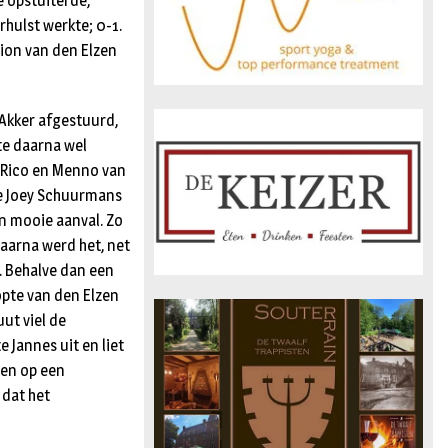
e opstuiterde,
hulst werkte; 0-1.
ion van den Elzen
 Akker afgestuurd,
te daarna wel
a Rico en Menno van
te Joey Schuurmans
n mooie aanval. Zo
daarna werd het, net
n. Behalve dan een
opte van den Elzen
ut viel de
 Jannes uit en liet
ten op een
 dat het