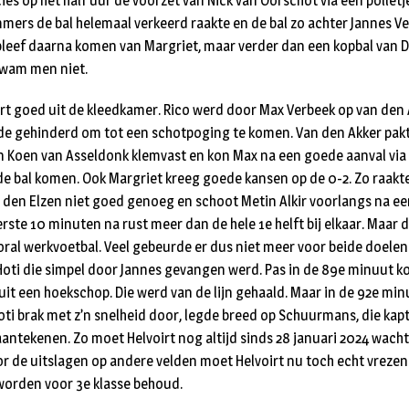
es op het half uur de voorzet van Nick van Oorschot via een polletj
rs de bal helemaal verkeerd raakte en de bal zo achter Jannes Ver
leef daarna komen van Margriet, maar verder dan een kopbal van D
kwam men niet.
rt goed uit de kleedkamer. Rico werd door Max Verbeek op van den
e gehinderd om tot een schotpoging te komen. Van den Akker pak
van Koen van Asseldonk klemvast en kon Max na een goede aanval vi
 de bal komen. Ook Margriet kreeg goede kansen op de 0-2. Zo raak
 den Elzen niet goed genoeg en schoot Metin Alkir voorlangs na ee
rste 10 minuten na rust meer dan de hele 1e helft bij elkaar. Maar 
vooral werkvoetbal. Veel gebeurde er dus niet meer voor beide doele
oti die simpel door Jannes gevangen werd. Pas in de 89e minuut k
uit een hoekschop. Die werd van de lijn gehaald. Maar in de 92e minu
oti brak met z’n snelheid door, legde breed op Schuurmans, die kapte
aantekenen. Zo moet Helvoirt nog altijd sinds 28 januari 2024 wach
r de uitslagen op andere velden moet Helvoirt nu toch echt vrezen
worden voor 3e klasse behoud.