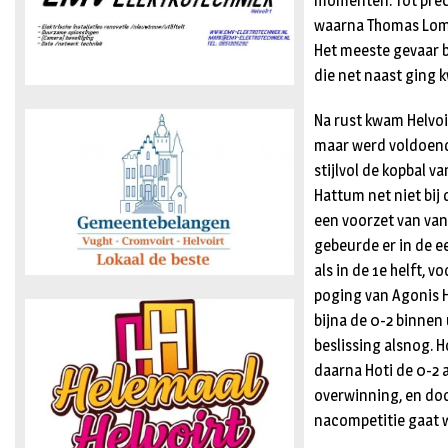
momenten. Tot preci
waarna Thomas Lomme
Het meeste gevaar b
die net naast ging 
Na rust kwam Helvoi
maar werd voldoend
stijlvol de kopbal 
Hattum net niet bij
een voorzet van van
gebeurde er in de ee
als in de 1e helft, 
poging van Agonis H
bijna de 0-2 binnen 
beslissing alsnog. H
daarna Hoti de 0-2 
overwinning, en doo
nacompetitie gaat 