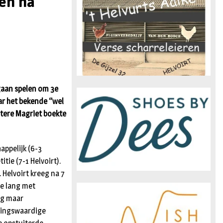
en na
n
 gaan spelen om 3e
ar het bekende ‘’wel
etere Magriet boekte
appelijk (6-3
tie (7-1 Helvoirt).
 Helvoirt kreeg na 7
te lang met
og maar
emingswaardige