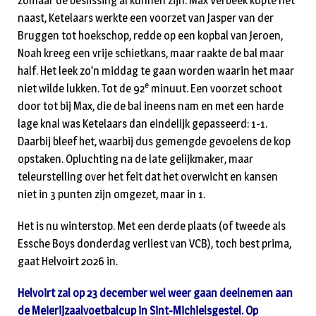
zomaar de beslissing al kunnen zijn. Max Verbeek kopte net
naast, Ketelaars werkte een voorzet van Jasper van der
Bruggen tot hoekschop, redde op een kopbal van Jeroen,
Noah kreeg een vrije schietkans, maar raakte de bal maar
half. Het leek zo’n middag te gaan worden waarin het maar
e
niet wilde lukken. Tot de 92
minuut. Een voorzet schoot
door tot bij Max, die de bal ineens nam en met een harde
lage knal was Ketelaars dan eindelijk gepasseerd: 1-1.
Daarbij bleef het, waarbij dus gemengde gevoelens de kop
opstaken. Opluchting na de late gelijkmaker, maar
teleurstelling over het feit dat het overwicht en kansen
niet in 3 punten zijn omgezet, maar in 1.
Het is nu winterstop. Met een derde plaats (of tweede als
Essche Boys donderdag verliest van VCB), toch best prima,
gaat Helvoirt 2026 in.
Helvoirt zal op 23 december wel weer gaan deelnemen aan
de Meierijzaalvoetbalcup in Sint-Michielsgestel. Op