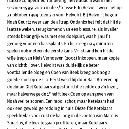
laatste competitieontmoeting met Audacia was in het
e
seizoen 1999-2000 in de 4
klasse E. In Helvoirt werd het op
31 oktober 1999 toen 3-1 voor Helvoirt. Bij Helvoirt begon
Noah Geurtz weer aan de aftrap. Ondanks het feit dat hij de
laatste weken, terugkomend van een blessure, als invaller
steeds belangrijk was met een doelpunt, was hij nu fit
genoeg voor een basisplaats. En hij kreeg na 4 minuten
spelen ook meteen de eerste kans. Vrijstaand kon hij de
vrije trap van Niels Verhoeven (2001) inkoppen, maar kopte
van dichtbij over. Helvoirt was duidelijk de beter
voetballende ploeg en Coen van Beek kreeg ook nog 2
goede kans op de 1-0. Eerst werd hij door Bart Broeren op
doelman Giel Ketelaars afgestuurd die redde op z’n inzet,
e
maar halverwege de 1
helft leek Coen op aangeven van
Noah wel te scoren. Een mooi schot, maar Ketelaars had
ook een geweldige redding in huis. Diezelfde Ketelaars
speelde vlak voor rust de bal nog in de voeten van Marcus
Smarius, die leek te gaan profiteren, maar Ketelaars