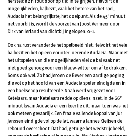
herstelde z’n fout door op tijd in te grijpen. Helvoirt de
mogelijkheden, balbezit, vaak het betere van het spel,
e
Audacia het belangrijkste, het doelpunt. Als de 45
minuut
net voorbij is, wordt de voorzet van Joost Vermeer door
Dirk van Ierland van dichtbij ingelopen: 0-1.
Ook na rust veranderde het spelbeeld niet. Helvoirt het vele
balbezit en het op een counter loerende Audacia. Maar met
het uitspelen van die mogelijkheden viel de bal vaak net
niet goed genoeg voor een blauw-witter om af te drukken.
Soms ook wel. Zo had Jeroen de Bever een aardige poging
die vol op het hoofd van een Audacia speler eindigde en in
een hoekschop resulteerde. Noah werd vrijgezet voor
e
Ketelaars, maar Ketelaars redde op diens inzet. In de 66
minuut kwam Audacia er een keertje uit, maar toen was het
ook meteen gevaarlijk. Een fraaie vallende kopbal van Jur
Janssen eindigde vol op de lat, waarna Jannes Kleijsen de
rebound overschoot. Dat had, getuige het wedstrijdbeeld,