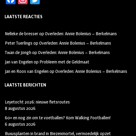
ce
st
wi
LAATSTE REACTIES
b
ag
tt
oo
ra
er
Nelleke de bresser
op
Overleden: Annie Bolenius – Berkelmans
k
m
Peter Tuerlings
op
Overleden: Annie Bolenius – Berkelmans
Twan de Jongh
op
Overleden: Annie Bolenius – Berkelmans
Jan van Engelen
op
Probleem met de Geldmaat
Jan en Roos van Engelen
op
Overleden: Annie Bolenius – Berkelmans
LAATSTE BERICHTEN
Leyetocht 2026: nieuwe fietsroutes
8 augustus 2026
60+ en nog zin om te voetballen? Kom Walking Footballen!
6 augustus 2026
Buxusplanten in brand in Biezenmortel, vermoedelijk opzet