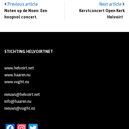
Previous article
Next article
Noten op de Noen: Een
Kerstconcert Open Kerk
hoopvol concert.
Helvoirt
STICHTING HELVOIRTNET
www.helvoirt.net
www.haaren.nu
www.vught.nu
nieuws@helvoirt.net
info@haaren.nu
nieuws@vught.nu
Fa
In
T