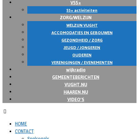
V55+
55+ activiteiten
ZORG/WELZIJN
WELZIJN VUGHT
ACCOMODATIES EN GEBOUWEN
GEZONDHEID / ZORG
JEUGD / JONGEREN
OUDEREN
VERENIGINGEN / EVENEMENTEN
wijkradio
GEMEENTEBERICHTEN
VUGHT.NU
HAAREN.NU
VIDEO’S
HOME
CONTACT
Spelregels