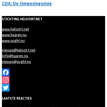
CDA: De Omgevingsvisie
STICHTING HELVOIRTNET
www.helvoirt.net
www.haaren.nu
www.vught.nu
nieuws@helvoirt.net
info@haaren.nu
nieuws@vught.nu
Facebook
Instagram
Twitter
LAATSTE REACTIES