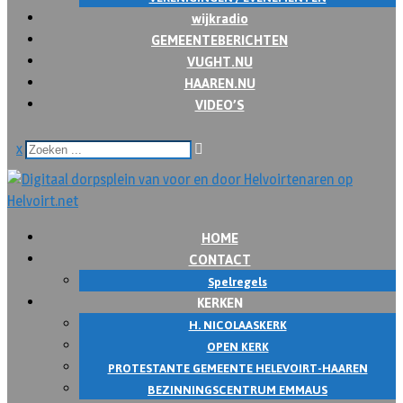
wijkradio
GEMEENTEBERICHTEN
VUGHT.NU
HAAREN.NU
VIDEO’S
x
HOME
CONTACT
Spelregels
KERKEN
H. NICOLAASKERK
OPEN KERK
PROTESTANTE GEMEENTE HELEVOIRT-HAAREN
BEZINNINGSCENTRUM EMMAUS