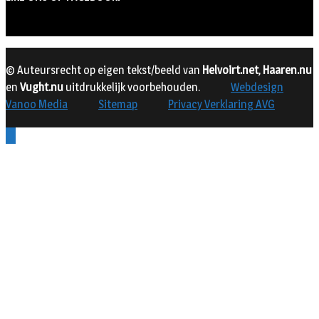
© Auteursrecht op eigen tekst/beeld van
Helvoirt.net
,
Haaren.nu
en
Vught.nu
uitdrukkelijk voorbehouden.
Webdesign
Vanoo Media
Sitemap
Privacy Verklaring AVG