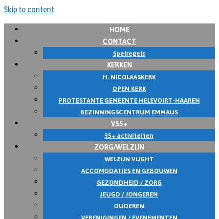
Skip to content
HOME
CONTACT
Spelregels
KERKEN
H. NICOLAASKERK
OPEN KERK
PROTESTANTE GEMEENTE HELEVOIRT-HAAREN
BEZINNINGSCENTRUM EMMAUS
V55+
55+ activiteiten
ZORG/WELZIJN
WELZIJN VUGHT
ACCOMODATIES EN GEBOUWEN
GEZONDHEID / ZORG
JEUGD / JONGEREN
OUDEREN
VERENIGINGEN / EVENEMENTEN