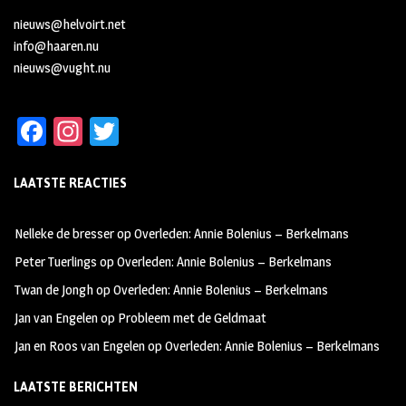
nieuws@helvoirt.net
info@haaren.nu
nieuws@vught.nu
Fa
In
T
ce
st
wi
LAATSTE REACTIES
b
ag
tt
oo
ra
er
Nelleke de bresser
op
Overleden: Annie Bolenius – Berkelmans
k
m
Peter Tuerlings
op
Overleden: Annie Bolenius – Berkelmans
Twan de Jongh
op
Overleden: Annie Bolenius – Berkelmans
Jan van Engelen
op
Probleem met de Geldmaat
Jan en Roos van Engelen
op
Overleden: Annie Bolenius – Berkelmans
LAATSTE BERICHTEN