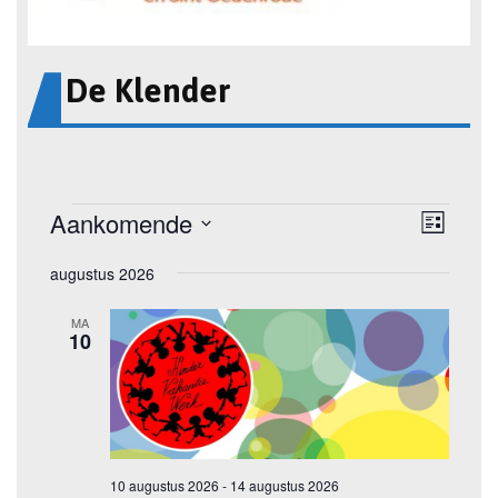
De Klender