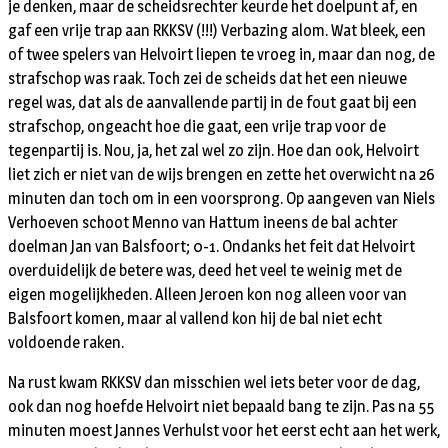
je denken, maar de scheidsrechter keurde het doelpunt af, en
gaf een vrije trap aan RKKSV (!!!) Verbazing alom. Wat bleek, een
of twee spelers van Helvoirt liepen te vroeg in, maar dan nog, de
strafschop was raak. Toch zei de scheids dat het een nieuwe
regel was, dat als de aanvallende partij in de fout gaat bij een
strafschop, ongeacht hoe die gaat, een vrije trap voor de
tegenpartij is. Nou, ja, het zal wel zo zijn. Hoe dan ook, Helvoirt
liet zich er niet van de wijs brengen en zette het overwicht na 26
minuten dan toch om in een voorsprong. Op aangeven van Niels
Verhoeven schoot Menno van Hattum ineens de bal achter
doelman Jan van Balsfoort; 0-1. Ondanks het feit dat Helvoirt
overduidelijk de betere was, deed het veel te weinig met de
eigen mogelijkheden. Alleen Jeroen kon nog alleen voor van
Balsfoort komen, maar al vallend kon hij de bal niet echt
voldoende raken.
Na rust kwam RKKSV dan misschien wel iets beter voor de dag,
ook dan nog hoefde Helvoirt niet bepaald bang te zijn. Pas na 55
minuten moest Jannes Verhulst voor het eerst echt aan het werk,