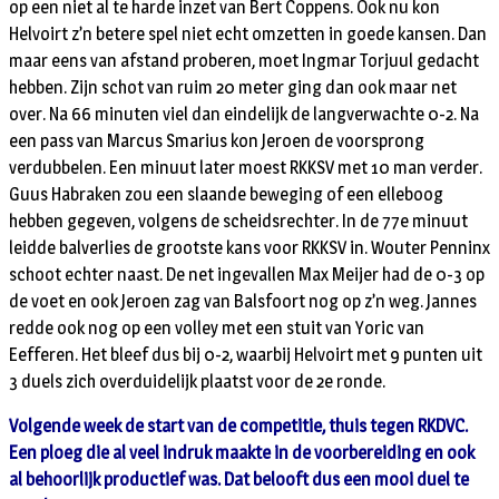
op een niet al te harde inzet van Bert Coppens. Ook nu kon
Helvoirt z’n betere spel niet echt omzetten in goede kansen. Dan
maar eens van afstand proberen, moet Ingmar Torjuul gedacht
hebben. Zijn schot van ruim 20 meter ging dan ook maar net
over. Na 66 minuten viel dan eindelijk de langverwachte 0-2. Na
een pass van Marcus Smarius kon Jeroen de voorsprong
verdubbelen. Een minuut later moest RKKSV met 10 man verder.
Guus Habraken zou een slaande beweging of een elleboog
hebben gegeven, volgens de scheidsrechter. In de 77e minuut
leidde balverlies de grootste kans voor RKKSV in. Wouter Penninx
schoot echter naast. De net ingevallen Max Meijer had de 0-3 op
de voet en ook Jeroen zag van Balsfoort nog op z’n weg. Jannes
redde ook nog op een volley met een stuit van Yoric van
Eefferen. Het bleef dus bij 0-2, waarbij Helvoirt met 9 punten uit
3 duels zich overduidelijk plaatst voor de 2e ronde.
Volgende week de start van de competitie, thuis tegen RKDVC.
Een ploeg die al veel indruk maakte in de voorbereiding en ook
al behoorlijk productief was. Dat belooft dus een mooi duel te