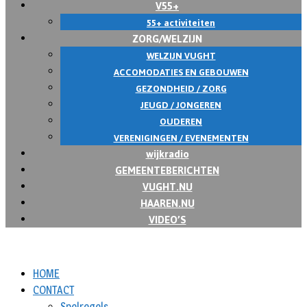
V55+
55+ activiteiten
ZORG/WELZIJN
WELZIJN VUGHT
ACCOMODATIES EN GEBOUWEN
GEZONDHEID / ZORG
JEUGD / JONGEREN
OUDEREN
VERENIGINGEN / EVENEMENTEN
wijkradio
GEMEENTEBERICHTEN
VUGHT.NU
HAAREN.NU
VIDEO’S
HOME
CONTACT
Spelregels