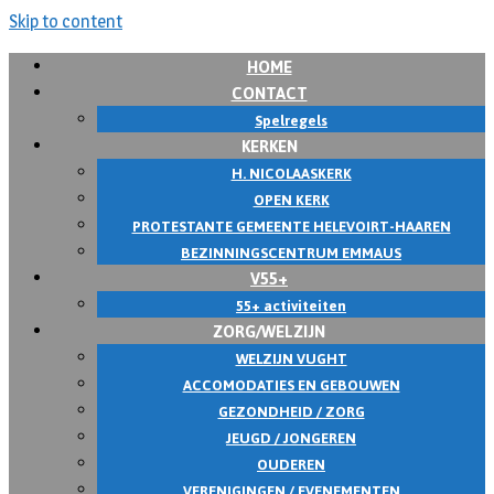
Skip to content
HOME
CONTACT
Spelregels
KERKEN
H. NICOLAASKERK
OPEN KERK
PROTESTANTE GEMEENTE HELEVOIRT-HAAREN
BEZINNINGSCENTRUM EMMAUS
V55+
55+ activiteiten
ZORG/WELZIJN
WELZIJN VUGHT
ACCOMODATIES EN GEBOUWEN
GEZONDHEID / ZORG
JEUGD / JONGEREN
OUDEREN
VERENIGINGEN / EVENEMENTEN