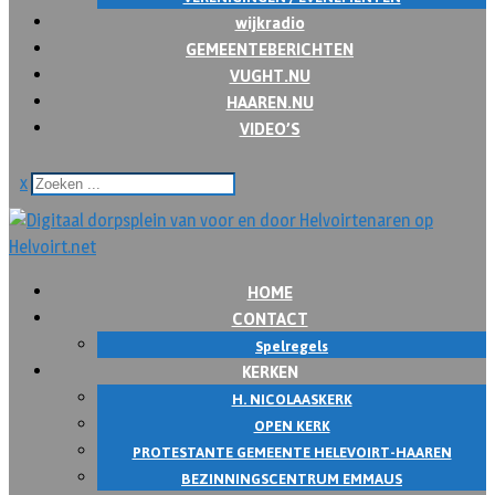
wijkradio
GEMEENTEBERICHTEN
VUGHT.NU
HAAREN.NU
VIDEO’S
x
HOME
CONTACT
Spelregels
KERKEN
H. NICOLAASKERK
OPEN KERK
PROTESTANTE GEMEENTE HELEVOIRT-HAAREN
BEZINNINGSCENTRUM EMMAUS