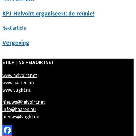
KPJ Helvoirt organiseert: de reünie!
Next article
Vergeving
STICHTING HELVOIRTNET
www.helvoirt.net
www.haaren.nu
www.vught.nu
nieuws@helvoirt.net
info@haaren.nu
nieuws@vught.nu