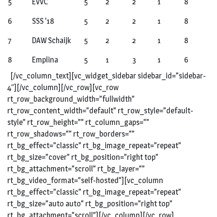
5
EVVC
5
2
2
1
8
6
SSS ’18
5
2
2
1
8
7
DAW Schaijk
5
2
2
1
8
8
Emplina
5
1
3
1
6
[/vc_column_text][vc_widget_sidebar sidebar_id=”sidebar-
4″][/vc_column][/vc_row][vc_row
rt_row_background_width=”fullwidth”
rt_row_content_width=”default” rt_row_style=”default-
style” rt_row_height=”” rt_column_gaps=””
rt_row_shadows=”” rt_row_borders=””
rt_bg_effect=”classic” rt_bg_image_repeat=”repeat”
rt_bg_size=”cover” rt_bg_position=”right top”
rt_bg_attachment=”scroll” rt_bg_layer=””
rt_bg_video_format=”self-hosted”][vc_column
rt_bg_effect=”classic” rt_bg_image_repeat=”repeat”
rt_bg_size=”auto auto” rt_bg_position=”right top”
rt_bg_attachment=”scroll”][/vc_column][/vc_row]