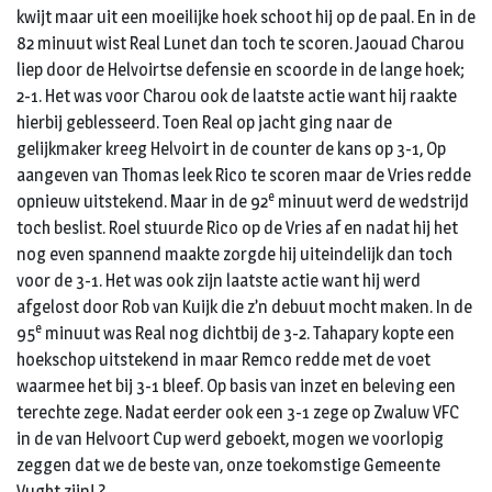
kwijt maar uit een moeilijke hoek schoot hij op de paal. En in de
82 minuut wist Real Lunet dan toch te scoren. Jaouad Charou
liep door de Helvoirtse defensie en scoorde in de lange hoek;
2-1. Het was voor Charou ook de laatste actie want hij raakte
hierbij geblesseerd. Toen Real op jacht ging naar de
gelijkmaker kreeg Helvoirt in de counter de kans op 3-1, Op
aangeven van Thomas leek Rico te scoren maar de Vries redde
e
opnieuw uitstekend. Maar in de 92
minuut werd de wedstrijd
toch beslist. Roel stuurde Rico op de Vries af en nadat hij het
nog even spannend maakte zorgde hij uiteindelijk dan toch
voor de 3-1. Het was ook zijn laatste actie want hij werd
afgelost door Rob van Kuijk die z’n debuut mocht maken. In de
e
95
minuut was Real nog dichtbij de 3-2. Tahapary kopte een
hoekschop uitstekend in maar Remco redde met de voet
waarmee het bij 3-1 bleef. Op basis van inzet en beleving een
terechte zege. Nadat eerder ook een 3-1 zege op Zwaluw VFC
in de van Helvoort Cup werd geboekt, mogen we voorlopig
zeggen dat we de beste van, onze toekomstige Gemeente
Vught zijn! ?