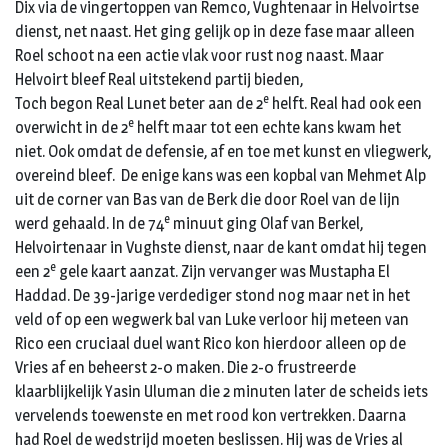
Dix via de vingertoppen van Remco, Vughtenaar in Helvoirtse
dienst, net naast. Het ging gelijk op in deze fase maar alleen
Roel schoot na een actie vlak voor rust nog naast. Maar
Helvoirt bleef Real uitstekend partij bieden,
e
Toch begon Real Lunet beter aan de 2
helft. Real had ook een
e
overwicht in de 2
helft maar tot een echte kans kwam het
niet. Ook omdat de defensie, af en toe met kunst en vliegwerk,
overeind bleef. De enige kans was een kopbal van Mehmet Alp
uit de corner van Bas van de Berk die door Roel van de lijn
e
werd gehaald. In de 74
minuut ging Olaf van Berkel,
Helvoirtenaar in Vughste dienst, naar de kant omdat hij tegen
e
een 2
gele kaart aanzat. Zijn vervanger was Mustapha El
Haddad. De 39-jarige verdediger stond nog maar net in het
veld of op een wegwerk bal van Luke verloor hij meteen van
Rico een cruciaal duel want Rico kon hierdoor alleen op de
Vries af en beheerst 2-0 maken. Die 2-0 frustreerde
klaarblijkelijk Yasin Uluman die 2 minuten later de scheids iets
vervelends toewenste en met rood kon vertrekken. Daarna
had Roel de wedstrijd moeten beslissen. Hij was de Vries al