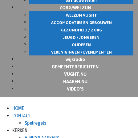
55+ activiteiten
ZORG/WELZIJN
WELZIJN VUGHT
ACCOMODATIES EN GEBOUWEN
GEZONDHEID / ZORG
JEUGD / JONGEREN
OUDEREN
VERENIGINGEN / EVENEMENTEN
wijkradio
GEMEENTEBERICHTEN
VUGHT.NU
HAAREN.NU
VIDEO’S
HOME
CONTACT
Spelregels
KERKEN
H. NICOLAASKERK