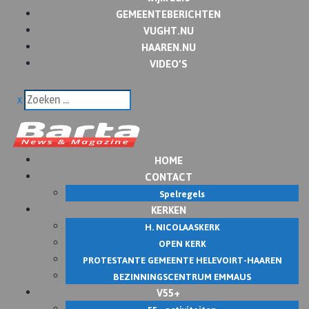
GEMEENTEBERICHTEN
VUGHT.NU
HAAREN.NU
VIDEO’S
x
HOME
CONTACT
Spelregels
KERKEN
H. NICOLAASKERK
OPEN KERK
PROTESTANTE GEMEENTE HELEVOIRT-HAAREN
BEZINNINGSCENTRUM EMMAUS
V55+