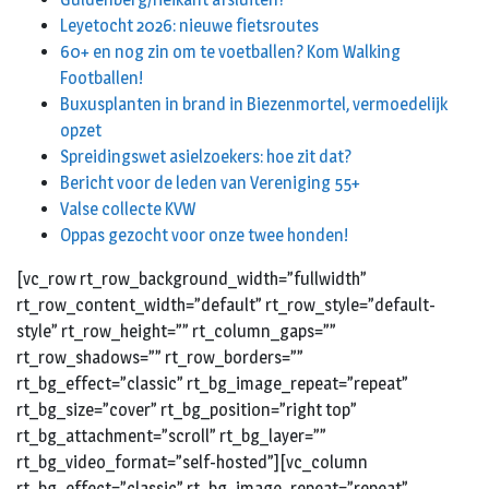
Leyetocht 2026: nieuwe fietsroutes
60+ en nog zin om te voetballen? Kom Walking
Footballen!
Buxusplanten in brand in Biezenmortel, vermoedelijk
opzet
Spreidingswet asielzoekers: hoe zit dat?
Bericht voor de leden van Vereniging 55+
Valse collecte KVW
Oppas gezocht voor onze twee honden!
[vc_row rt_row_background_width=”fullwidth”
rt_row_content_width=”default” rt_row_style=”default-
style” rt_row_height=”” rt_column_gaps=””
rt_row_shadows=”” rt_row_borders=””
rt_bg_effect=”classic” rt_bg_image_repeat=”repeat”
rt_bg_size=”cover” rt_bg_position=”right top”
rt_bg_attachment=”scroll” rt_bg_layer=””
rt_bg_video_format=”self-hosted”][vc_column
rt_bg_effect=”classic” rt_bg_image_repeat=”repeat”