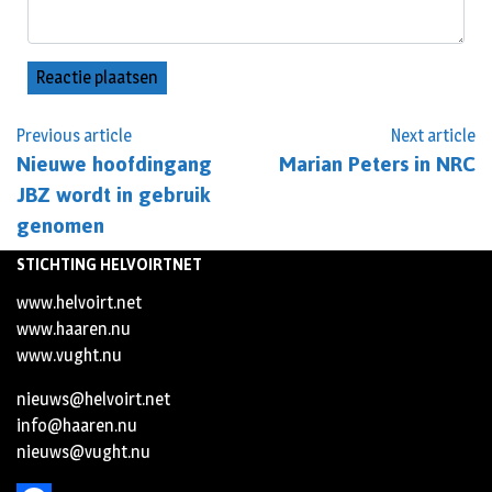
Previous article
Next article
Nieuwe hoofdingang
Marian Peters in NRC
JBZ wordt in gebruik
genomen
STICHTING HELVOIRTNET
www.helvoirt.net
www.haaren.nu
www.vught.nu
nieuws@helvoirt.net
info@haaren.nu
nieuws@vught.nu