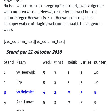
Nu is er wel euforie op de zege op Real Lunet, maar volgende
week moeten we naar Heeswijk en iedereen weet hoe de
historie tegen Heeswijk is. Nu is Heeswijk ook nog eens
koploper wat de uitdaging wel mooier maakt. Tot volgende
week.
[/vc_column_text][vc_column_text]
Stand per 21 oktober 2018
Stand
Naam
wed.
winst
gelijk
verlies
punten
1
vv Heeswijk
5
3
1
1
10
2
Erp
5
3
1
1
10
3
vv Helvoirt
4
3
0
1
9
4
Real Lunet
5
3
0
2
9