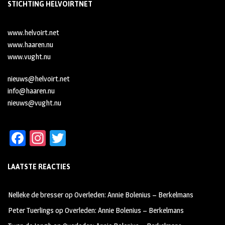
STICHTING HELVOIRTNET
www.helvoirt.net
www.haaren.nu
www.vught.nu
nieuws@helvoirt.net
info@haaren.nu
nieuws@vught.nu
Fa
In
T
ce
st
wi
LAATSTE REACTIES
b
ag
tt
oo
ra
er
Nelleke de bresser
op
Overleden: Annie Bolenius – Berkelmans
k
m
Peter Tuerlings
op
Overleden: Annie Bolenius – Berkelmans