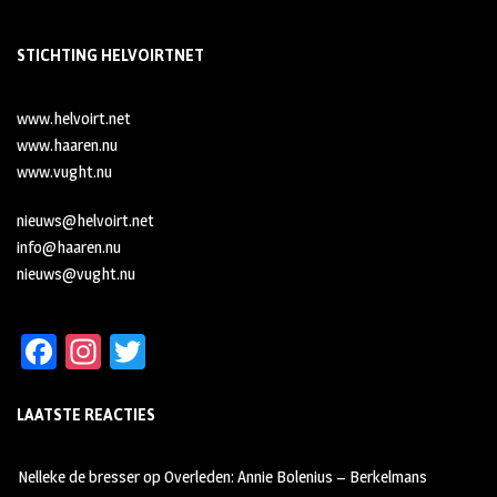
STICHTING HELVOIRTNET
www.helvoirt.net
www.haaren.nu
www.vught.nu
nieuws@helvoirt.net
info@haaren.nu
nieuws@vught.nu
Fa
In
T
ce
st
wi
LAATSTE REACTIES
b
ag
tt
oo
ra
er
Nelleke de bresser
op
Overleden: Annie Bolenius – Berkelmans
k
m