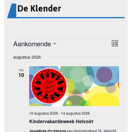
De Klender