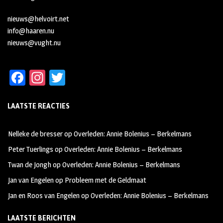
nieuws@helvoirt.net
info@haaren.nu
nieuws@vught.nu
Fa
In
T
ce
st
wi
LAATSTE REACTIES
b
ag
tt
oo
ra
er
Nelleke de bresser
op
Overleden: Annie Bolenius – Berkelmans
k
m
Peter Tuerlings
op
Overleden: Annie Bolenius – Berkelmans
Twan de Jongh
op
Overleden: Annie Bolenius – Berkelmans
Jan van Engelen
op
Probleem met de Geldmaat
Jan en Roos van Engelen
op
Overleden: Annie Bolenius – Berkelmans
LAATSTE BERICHTEN