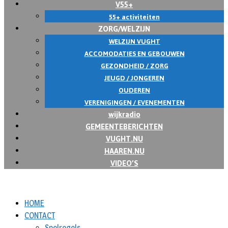
V55+
55+ activiteiten
ZORG/WELZIJN
WELZIJN VUGHT
ACCOMODATIES EN GEBOUWEN
GEZONDHEID / ZORG
JEUGD / JONGEREN
OUDEREN
VERENIGINGEN / EVENEMENTEN
wijkradio
GEMEENTEBERICHTEN
VUGHT.NU
HAAREN.NU
VIDEO’S
HOME
CONTACT
Spelregels