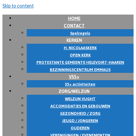
Skip to content
HOME
CONTACT
Spelregels
KERKEN
H. NICOLAASKERK
OPEN KERK
PROTESTANTE GEMEENTE HELEVOIRT-HAAREN
BEZINNINGSCENTRUM EMMAUS
V55+
55+ activiteiten
ZORG/WELZIJN
WELZIJN VUGHT
ACCOMODATIES EN GEBOUWEN
GEZONDHEID / ZORG
JEUGD / JONGEREN
OUDEREN
VERENIGINGEN / EVENEMENTEN