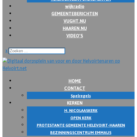
wijkradio
GEMEENTEBERICHTEN
VUGHT.NU
HAAREN.NU
VIDEO’S
x
HOME
CONTACT
Spelregels
KERKEN
H. NICOLAASKERK
OPEN KERK
PROTESTANTE GEMEENTE HELEVOIRT-HAAREN
BEZINNINGSCENTRUM EMMAUS