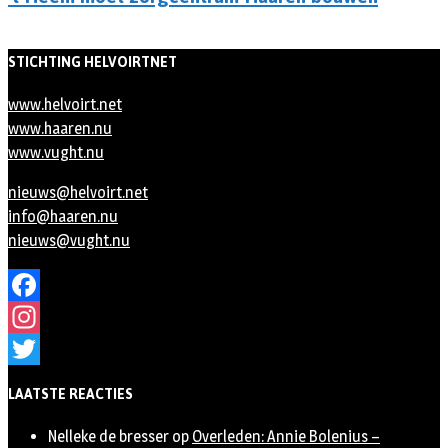
STICHTING HELVOIRTNET
www.helvoirt.net
www.haaren.nu
www.vught.nu
nieuws@helvoirt.net
info@haaren.nu
nieuws@vught.nu
Facebook
Instagram
Twitter
LAATSTE REACTIES
Nelleke de bresser
op
Overleden: Annie Bolenius –