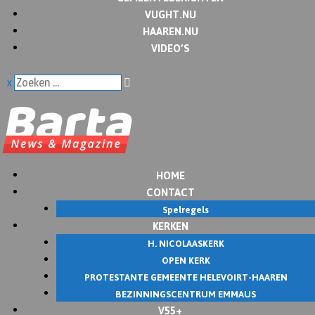
VUGHT.NU
HAAREN.NU
VIDEO’S
x
HOME
CONTACT
Spelregels
KERKEN
H. NICOLAASKERK
OPEN KERK
PROTESTANTE GEMEENTE HELEVOIRT-HAAREN
BEZINNINGSCENTRUM EMMAUS
V55+