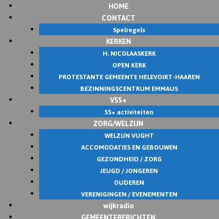
HOME
Skip
CONTACT
to
Spelregels
content
KERKEN
H. NICOLAASKERK
OPEN KERK
PROTESTANTE GEMEENTE HELEVOIRT-HAAREN
BEZINNINGSCENTRUM EMMAUS
V55+
55+ activiteiten
ZORG/WELZIJN
WELZIJN VUGHT
ACCOMODATIES EN GEBOUWEN
GEZONDHEID / ZORG
JEUGD / JONGEREN
OUDEREN
VERENIGINGEN / EVENEMENTEN
wijkradio
GEMEENTEBERICHTEN