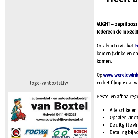
VUGHT – 2 april 202
iedereen de mogelij
Ook kunt u via het
c
komen (winkelen op 
komen.
Op
www.wereldwinke
en het filmpje dat 
logo-vanboxtel.fw
Bestel en afhaalrege
Alle artikelen 
Ophalen vindt 
De uitgifte v
Betaling bij 