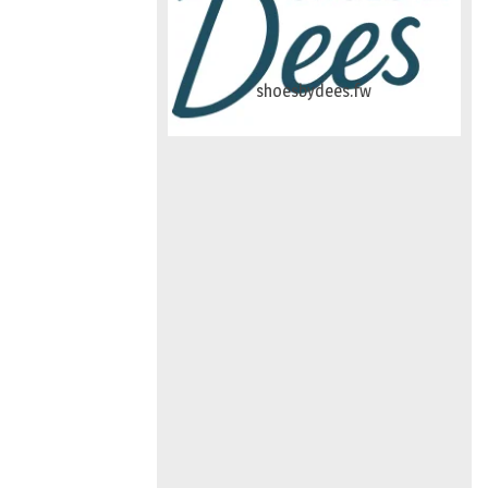
logo-studiebegeleidinghelvoirt