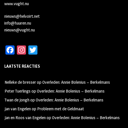
www.vught.nu
nieuws@helvoirt.net
info@haaren.nu
nieuws@vught.nu
Fa
In
T
ce
st
wi
LAATSTE REACTIES
b
ag
tt
oo
ra
er
Nelleke de bresser
op
Overleden: Annie Bolenius – Berkelmans
k
m
Peter Tuerlings
op
Overleden: Annie Bolenius – Berkelmans
Twan de Jongh
op
Overleden: Annie Bolenius – Berkelmans
Jan van Engelen
op
Probleem met de Geldmaat
Jan en Roos van Engelen
op
Overleden: Annie Bolenius – Berkelmans