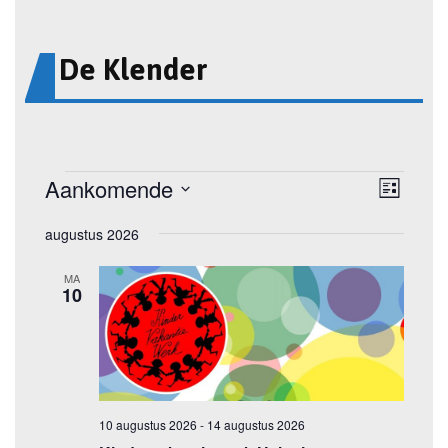
De Klender