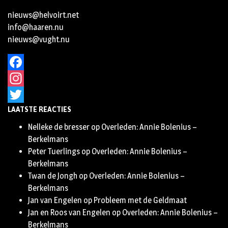
nieuws@helvoirt.net
info@haaren.nu
nieuws@vught.nu
Facebook
Instagram
LAATSTE REACTIES
Twitter
Nelleke de bresser
op
Overleden: Annie Bolenius –
Berkelmans
Peter Tuerlings
op
Overleden: Annie Bolenius –
Berkelmans
Twan de Jongh
op
Overleden: Annie Bolenius –
Berkelmans
Jan van Engelen
op
Probleem met de Geldmaat
Jan en Roos van Engelen
op
Overleden: Annie Bolenius –
Berkelmans