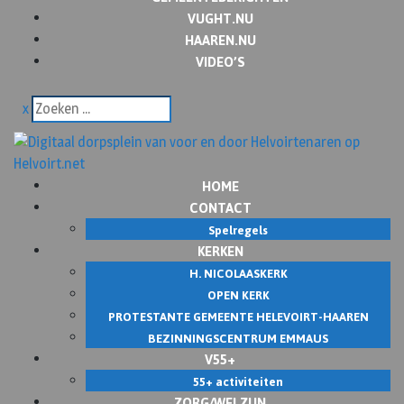
VUGHT.NU
HAAREN.NU
VIDEO’S
x
HOME
CONTACT
Spelregels
KERKEN
H. NICOLAASKERK
OPEN KERK
PROTESTANTE GEMEENTE HELEVOIRT-HAAREN
BEZINNINGSCENTRUM EMMAUS
V55+
55+ activiteiten
ZORG/WELZIJN