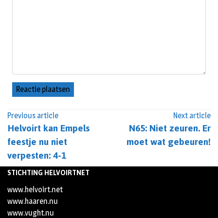
Previous article
Next article
Helvoirt kan Empels
N65: Niet zeuren. Er
feestje nu niet
moet wat gebeuren!
verpesten: 4-1
STICHTING HELVOIRTNET
www.helvoirt.net
www.haaren.nu
www.vught.nu