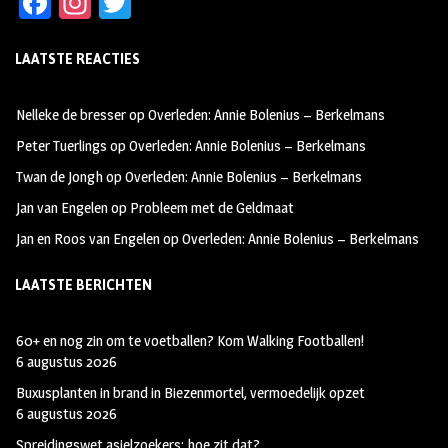
Fa
In
T
ce
st
wi
LAATSTE REACTIES
b
ag
tt
oo
ra
er
Nelleke de bresser
op
Overleden: Annie Bolenius – Berkelmans
k
m
Peter Tuerlings
op
Overleden: Annie Bolenius – Berkelmans
Twan de Jongh
op
Overleden: Annie Bolenius – Berkelmans
Jan van Engelen
op
Probleem met de Geldmaat
Jan en Roos van Engelen
op
Overleden: Annie Bolenius – Berkelmans
LAATSTE BERICHTEN
60+ en nog zin om te voetballen? Kom Walking Footballen!
6 augustus 2026
Buxusplanten in brand in Biezenmortel, vermoedelijk opzet
6 augustus 2026
Spreidingswet asielzoekers: hoe zit dat?