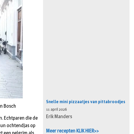
Snelle mini pizzaatjes van pittabroodjes
en Bosch
11 april 2026
Erik Manders
en. Echtparen die de
hun ochtendjas op
Meer recepten KLIK HIER>>
jgt een pelgrim als