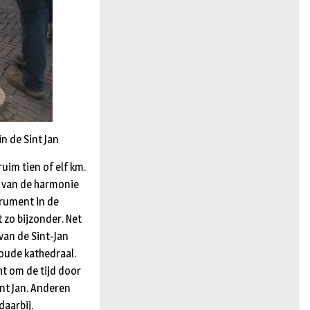
n de Sint Jan
uim tien of elf km.
n van de harmonie
trument in de
 zo bijzonder. Net
 van de Sint-Jan
oude kathedraal.
ht om de tijd door
int Jan. Anderen
aarbij.