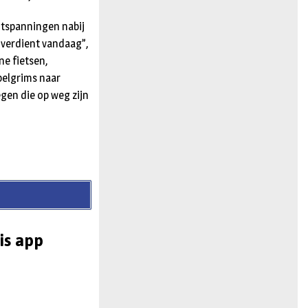
uitspanningen nabij
l verdient vandaag”,
e fietsen,
 pelgrims naar
egen die op weg zijn
is app