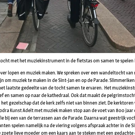
ocht met het muziekinstrument in de fietstas om samen te spelen i
over lopen en muziek maken. We spreken over een wandeltocht van r
zijn om muziek te maken in de Sint-Jan en op de Parade. Slimmerike
het laatste gedeelte van de tocht samen te ervaren. Het muziekins
ief en samen op naar de kathedraal. Ook dat maakt de pelgrimstocht
 het gezelschap dat de kerk zelfs niet van binnen ziet. De kerktoren
zodra Kunst Adelt met muziek maken stop aan de voet van 800 jaar 
ie bij een van de terrassen aan de Parade. Daarna wat geestrijk voc
nten spelen namelijk na de viering volgens afspraak achter in de S
 zoete lieve moeder om een kaars aan te steken met een gedachte d