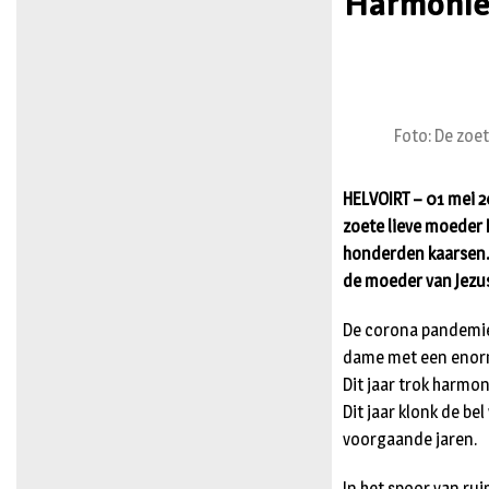
Harmonie 
Foto: De zoe
HELVOIRT – 01 mei 2
zoete lieve moeder M
honderden kaarsen. 
de moeder van Jezu
De corona pandemie 
dame met een enorm
Dit jaar trok harmon
Dit jaar klonk de be
voorgaande jaren.
In het spoor van ru