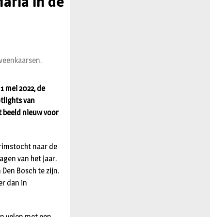
aria in de
n
oveenkaarsen.
1 mei 2022, de
tlights van
t beeld nieuw voor
rimstocht naar de
gen van het jaar.
 Den Bosch te zijn.
er dan in
an velen met een