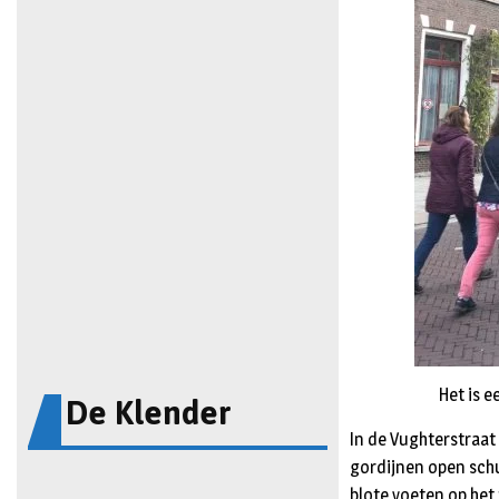
De Klender
Het is 
In de Vughterstraat 
gordijnen open sch
blote voeten op het t