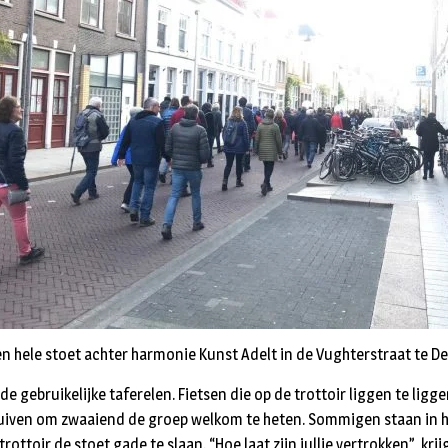
een hele stoet achter harmonie Kunst Adelt in de Vughterstraat te D
de gebruikelijke taferelen. Fietsen die op de trottoir liggen te ligg
uiven om zwaaiend de groep welkom te heten. Sommigen staan in 
rottoir de stoet gade te slaan. “Hoe laat zijn jullie vertrokken”, kri