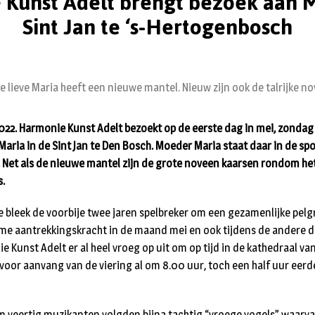
Kunst Adelt brengt bezoek aan M
Sint Jan te ‘s-Hertogenbosch
te lieve Maria heeft een nieuwe mantel. Nieuw zijn ook de talrijke n
022. Harmonie Kunst Adelt bezoekt op de eerste dag in mei, zondag 
aria in de Sint Jan te Den Bosch. Moeder Maria staat daar in de spo
Net als de nieuwe mantel zijn de grote noveen kaarsen rondom he
s.
bleek de voorbije twee jaren spelbreker om een gezamenlijke pelg
e aantrekkingskracht in de maand mei en ook tijdens de andere da
ie Kunst Adelt er al heel vroeg op uit om op tijd in de kathedraal van
l voor aanvang van de viering al om 8.00 uur, toch een half uur eerd
im veertig muzikanten volgden bijna tachtig “vroege vogels” waarv