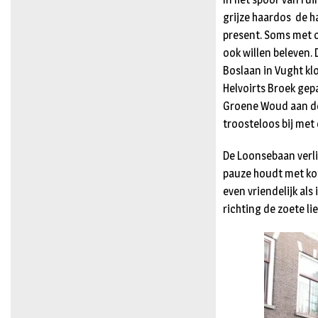
grijze haardos de 
present. Soms met o
ook willen beleven. 
Boslaan in Vught kl
Helvoirts Broek gep
Groene Woud aan de 
troosteloos bij met
De Loonsebaan verli
pauze houdt met kof
even vriendelijk al
richting de zoete l