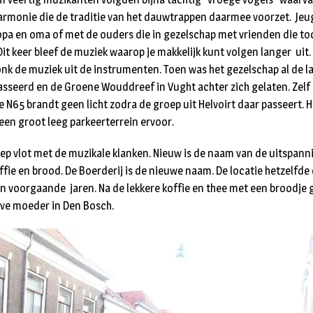
harmonie die de traditie van het dauwtrappen daarmee voorzet. Je
pa en oma of met de ouders die in gezelschap met vrienden die to
Dit keer bleef de muziek waarop je makkelijk kunt volgen langer uit.
onk de muziek uit de instrumenten. Toen was het gezelschap al de la
asseerd en de Groene Wouddreef in Vught achter zich gelaten. Zelf i
N65 brandt geen licht zodra de groep uit Helvoirt daar passeert. H
 een groot leeg parkeerterrein ervoor.
ep vlot met de muzikale klanken. Nieuw is de naam van de uitspan
fie en brood. De Boerderij is de nieuwe naam. De locatie hetzelfde
s in voorgaande jaren. Na de lekkere koffie en thee met een broodje
ieve moeder in Den Bosch.