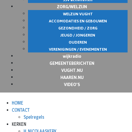
ZORG/WELZIJN
WELZIJN VUGHT
ACCOMODATIES EN GEBOUWEN
GEZONDHEID / ZORG
JEUGD / JONGEREN
OUDEREN
VERENIGINGEN / EVENEMENTEN
wijkradio
GEMEENTEBERICHTEN
VUGHT.NU
HAAREN.NU
VIDEO’S
HOME
CONTACT
Spelregels
KERKEN
H. NICOLAASKERK