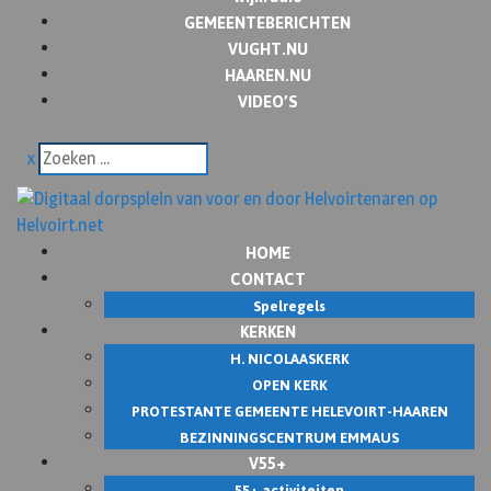
GEMEENTEBERICHTEN
VUGHT.NU
HAAREN.NU
VIDEO’S
x
HOME
CONTACT
Spelregels
KERKEN
H. NICOLAASKERK
OPEN KERK
PROTESTANTE GEMEENTE HELEVOIRT-HAAREN
BEZINNINGSCENTRUM EMMAUS
V55+
55+ activiteiten