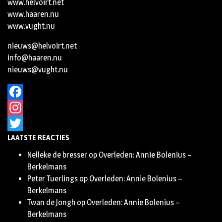
www.helvoirt.net
www.haaren.nu
www.vught.nu
nieuws@helvoirt.net
info@haaren.nu
nieuws@vught.nu
Facebook
Instagram
LAATSTE REACTIES
Twitter
Nelleke de bresser
op
Overleden: Annie Bolenius –
Berkelmans
Peter Tuerlings
op
Overleden: Annie Bolenius –
Berkelmans
Twan de Jongh
op
Overleden: Annie Bolenius –
Berkelmans