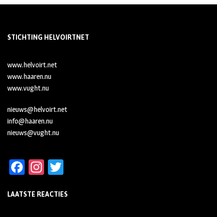
STICHTING HELVOIRTNET
www.helvoirt.net
www.haaren.nu
www.vught.nu
nieuws@helvoirt.net
info@haaren.nu
nieuws@vught.nu
Fa
In
T
ce
st
wi
LAATSTE REACTIES
b
ag
tt
oo
ra
er