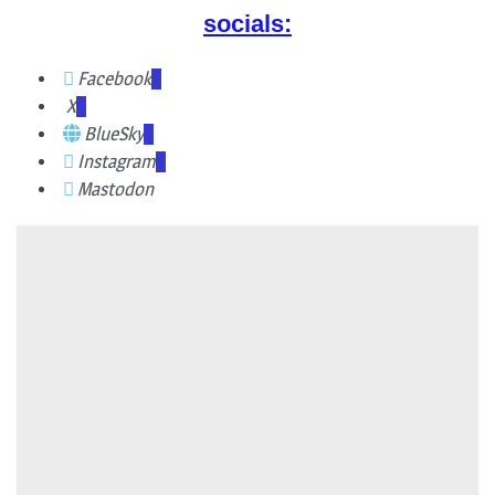
socials:
Facebook
X
BlueSky
Instagram
Mastodon