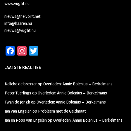
www.vught.nu
nieuws@helvoirt.net
info@haaren.nu
nieuws@vught.nu
Fa
In
T
ce
st
wi
LAATSTE REACTIES
b
ag
tt
oo
ra
er
Nelleke de bresser
op
Overleden: Annie Bolenius – Berkelmans
k
m
Peter Tuerlings
op
Overleden: Annie Bolenius – Berkelmans
Twan de Jongh
op
Overleden: Annie Bolenius – Berkelmans
Jan van Engelen
op
Probleem met de Geldmaat
Jan en Roos van Engelen
op
Overleden: Annie Bolenius – Berkelmans