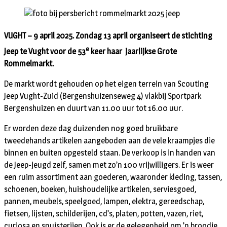
VUGHT – 9 april 2025. Zondag 13 april organiseert de stichting
e
Jeep te Vught voor de 53
keer haar jaarlijkse Grote
Rommelmarkt.
De markt wordt gehouden op het eigen terrein van Scouting
Jeep Vught-Zuid (Bergenshuizenseweg 4) vlakbij Sportpark
Bergenshuizen en duurt van 11.00 uur tot 16.00 uur.
Er worden deze dag duizenden nog goed bruikbare
tweedehands artikelen aangeboden aan de vele kraampjes die
binnen en buiten opgesteld staan. De verkoop is in handen van
de Jeep-jeugd zelf, samen met zo’n 100 vrijwilligers. Er is weer
een ruim assortiment aan goederen, waaronder kleding, tassen,
schoenen, boeken, huishoudelijke artikelen, serviesgoed,
pannen, meubels, speelgoed, lampen, elektra, gereedschap,
fietsen, lijsten, schilderijen, cd’s, platen, potten, vazen, riet,
curiosa en snuisterijen. Ook is er de gelegenheid om ’n broodje