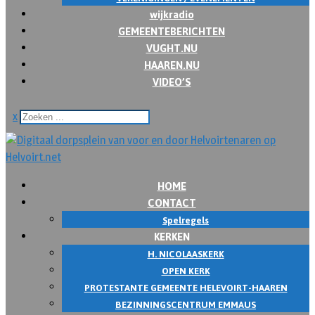
wijkradio
GEMEENTEBERICHTEN
VUGHT.NU
HAAREN.NU
VIDEO’S
x
HOME
CONTACT
Spelregels
KERKEN
H. NICOLAASKERK
OPEN KERK
PROTESTANTE GEMEENTE HELEVOIRT-HAAREN
BEZINNINGSCENTRUM EMMAUS