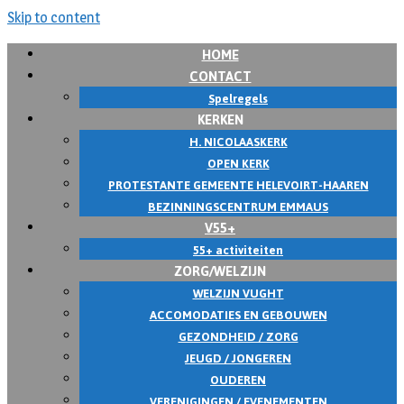
Skip to content
HOME
CONTACT
Spelregels
KERKEN
H. NICOLAASKERK
OPEN KERK
PROTESTANTE GEMEENTE HELEVOIRT-HAAREN
BEZINNINGSCENTRUM EMMAUS
V55+
55+ activiteiten
ZORG/WELZIJN
WELZIJN VUGHT
ACCOMODATIES EN GEBOUWEN
GEZONDHEID / ZORG
JEUGD / JONGEREN
OUDEREN
VERENIGINGEN / EVENEMENTEN