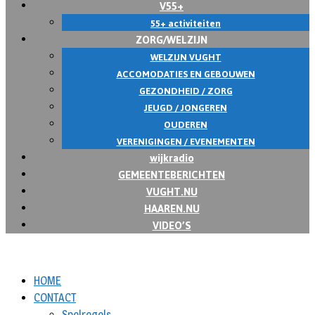
V55+
55+ activiteiten
ZORG/WELZIJN
WELZIJN VUGHT
ACCOMODATIES EN GEBOUWEN
GEZONDHEID / ZORG
JEUGD / JONGEREN
OUDEREN
VERENIGINGEN / EVENEMENTEN
wijkradio
GEMEENTEBERICHTEN
VUGHT.NU
HAAREN.NU
VIDEO’S
HOME
CONTACT
Spelregels