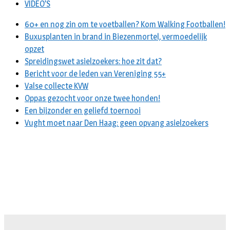
VIDEO’S
60+ en nog zin om te voetballen? Kom Walking Footballen!
Buxusplanten in brand in Biezenmortel, vermoedelijk
opzet
Spreidingswet asielzoekers: hoe zit dat?
Bericht voor de leden van Vereniging 55+
Valse collecte KVW
Oppas gezocht voor onze twee honden!
Een bijzonder en geliefd toernooi
Vught moet naar Den Haag: geen opvang asielzoekers