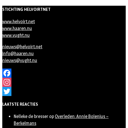
STICHTING HELVOIRTNET
www.helvoirt.net
www.haaren.nu
www.vught.nu
nieuws@helvoirt.net
info@haaren.nu
nieuws@vught.nu
Facebook
Instagram
Twitter
LAATSTE REACTIES
Nelleke de bresser
op
Overleden: Annie Bolenius –
Berkelmans