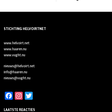
STICHTING HELVOIRTNET
www.helvoirt.net
www.haaren.nu
www.vught.nu
nieuws@helvoirt.net
info@haaren.nu
nieuws@vught.nu
Fa
In
T
ce
st
wi
LAATSTE REACTIES
b
ag
tt