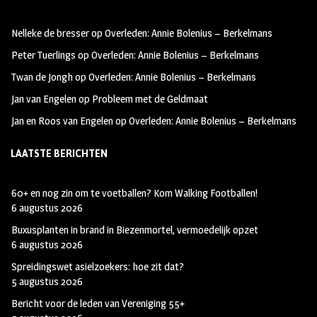
oo
ra
er
Nelleke de bresser
op
Overleden: Annie Bolenius – Berkelmans
k
m
Peter Tuerlings
op
Overleden: Annie Bolenius – Berkelmans
Twan de Jongh
op
Overleden: Annie Bolenius – Berkelmans
Jan van Engelen
op
Probleem met de Geldmaat
Jan en Roos van Engelen
op
Overleden: Annie Bolenius – Berkelmans
LAATSTE BERICHTEN
60+ en nog zin om te voetballen? Kom Walking Footballen!
6 augustus 2026
Buxusplanten in brand in Biezenmortel, vermoedelijk opzet
6 augustus 2026
Spreidingswet asielzoekers: hoe zit dat?
5 augustus 2026
Bericht voor de leden van Vereniging 55+