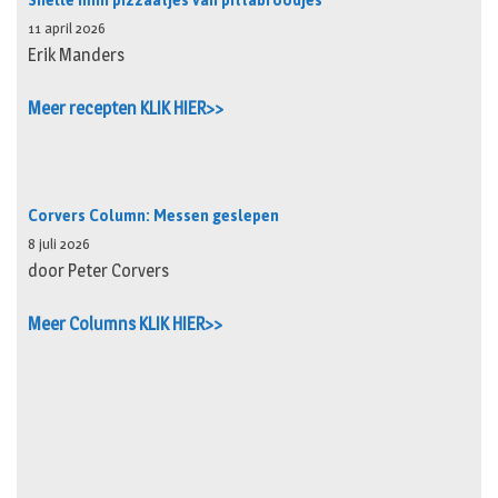
Snelle mini pizzaatjes van pittabroodjes
11 april 2026
Erik Manders
Meer recepten KLIK HIER>>
Corvers Column: Messen geslepen
8 juli 2026
door Peter Corvers
Meer Columns KLIK HIER>>