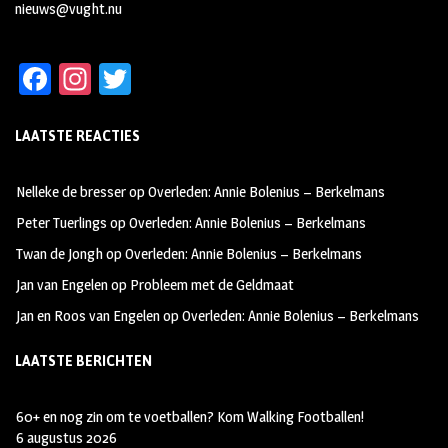
nieuws@vught.nu
Fa
In
T
ce
st
wi
LAATSTE REACTIES
b
ag
tt
oo
ra
er
Nelleke de bresser
op
Overleden: Annie Bolenius – Berkelmans
k
m
Peter Tuerlings
op
Overleden: Annie Bolenius – Berkelmans
Twan de Jongh
op
Overleden: Annie Bolenius – Berkelmans
Jan van Engelen
op
Probleem met de Geldmaat
Jan en Roos van Engelen
op
Overleden: Annie Bolenius – Berkelmans
LAATSTE BERICHTEN
60+ en nog zin om te voetballen? Kom Walking Footballen!
6 augustus 2026