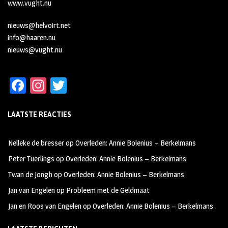
www.vught.nu
nieuws@helvoirt.net
info@haaren.nu
nieuws@vught.nu
Fa
In
T
ce
st
wi
LAATSTE REACTIES
b
ag
tt
oo
ra
er
Nelleke de bresser
op
Overleden: Annie Bolenius – Berkelmans
k
m
Peter Tuerlings
op
Overleden: Annie Bolenius – Berkelmans
Twan de Jongh
op
Overleden: Annie Bolenius – Berkelmans
Jan van Engelen
op
Probleem met de Geldmaat
Jan en Roos van Engelen
op
Overleden: Annie Bolenius – Berkelmans