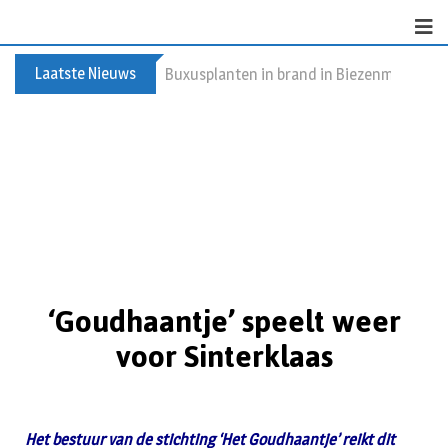
Laatste Nieuws
Buxusplanten in brand in Biezenmortel, v
‘Goudhaantje’ speelt weer
voor Sinterklaas
Het bestuur van de stichting ‘Het Goudhaantje’ reikt dit