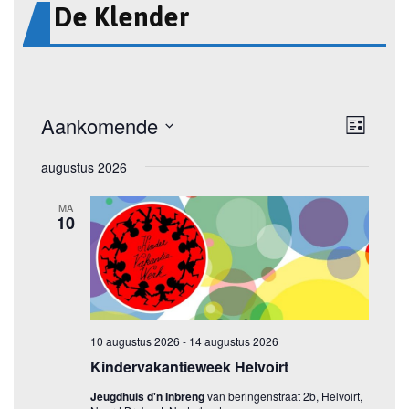
De Klender